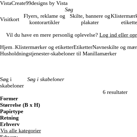
VistaCreate
99designs by Vista
Flyers, reklame og
Skilte, bannere og
Klistermær
Visitkort
kontorartikler
plakater
etikett
Slide
Vil du have en mere personlig oplevelse?
Log ind eller op
1
af
Hjem
Klistermærker og etiketter
Etiketter
Navneskilte og mær
1
...
Husholdningstjenester-skabeloner til Manillamærker
Søg i
skabeloner
6 resultater
Filtre
Former
Størrelse (B x H)
Papirtype
Retning
Erhverv
Vis alle kategorier