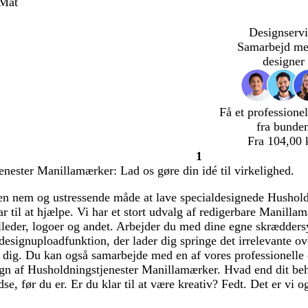
 Mat
Designservi
Samarbejd me
designer
Få et professionel
fra bunde
Fra 104,00 
1
Side
nester Manillamærker: Lad os gøre din idé til virkelighed.
1
 en nem og ustressende måde at lave specialdesignede Hushol
lar til at hjælpe. Vi har et stort udvalg af redigerbare Manil
illeder, logoer og andet. Arbejder du med dine egne skrædders
designuploadfunktion, der lader dig springe det irrelevante o
r dig. Du kan også samarbejde med en af vores professionelle d
ign af Husholdningstjenester Manillamærker. Hvad end dit behov e
edse, før du er. Er du klar til at være kreativ? Fedt. Det er vi o