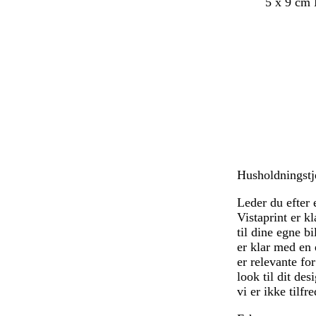
l
s
l
5 x 9 cm
y
y
y
s
r
s
e
e
v
b
n
i
l
f
o
å
a
l
r
e
v
t
e
t
Husholdningstje
Leder du efter
Vistaprint er k
til dine egne b
er klar med en 
er relevante fo
look til dit des
vi er ikke tilfr