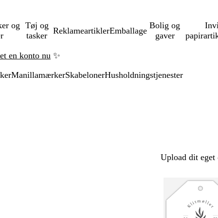
ker og
Tøj og
Bolig og
Inv
Reklameartikler
Emballage
er
tasker
gaver
papirarti
ret en konto nu
✨
ker
Manillamærker
Skabeloner
Husholdningstjenester
Upload dit eget