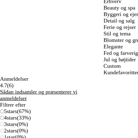
Erhverv
Beauty og spa
Byggeri og ej
Detail og salg
Ferie og rejser
Stil og tema
Blomster og gr
Elegante
Fed og farverig
Jul og højtider
Custom
Kundefavoritte
Anmeldelser
6
4.7
(
6
)
anmeldelser
Sådan indsamler og præsenterer vi
anmeldelser
Filtrer efter
5
stars
(
67
%)
4
stars
(
33
%)
3
stars
(
0
%)
2
stars
(
0
%)
1
star
(
0
%)