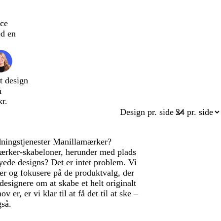
ce
d en
t design
n
kr.
Design pr. side
dningstjenester Manillamærker?
lamærker-skabeloner, herunder med plads
yede designs? Det er intet problem. Vi
ver og fokusere på de produktvalg, der
esignere om at skabe et helt originalt
r, er vi klar til at få det til at ske –
gså.