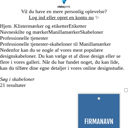
Slide
Vil du have en mere personlig oplevelse?
1
Log ind eller opret en konto nu
✨
af
Hjem
Klistermærker og etiketter
Etiketter
1
...
Navneskilte og mærker
Manillamærker
Skabeloner
Professionelle tjenester
Professionelle tjenester-skabeloner til Manillamærker
Nedenfor kan du se nogle af vores mest populære
designskabeloner. Du kan vælge et af disse design eller se
flere i vores galleri. Når du har fundet noget, du kan lide,
kan du tilføre dine egne detaljer i vores online designstudie.
Søg i skabeloner
21 resultater
Filtre