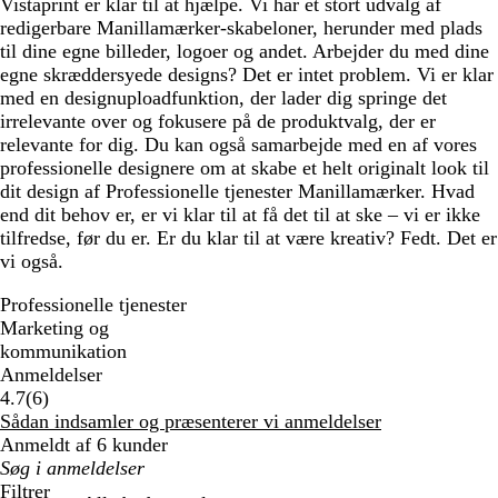
Vistaprint er klar til at hjælpe. Vi har et stort udvalg af
redigerbare Manillamærker-skabeloner, herunder med plads
til dine egne billeder, logoer og andet. Arbejder du med dine
egne skræddersyede designs? Det er intet problem. Vi er klar
med en designuploadfunktion, der lader dig springe det
irrelevante over og fokusere på de produktvalg, der er
relevante for dig. Du kan også samarbejde med en af vores
professionelle designere om at skabe et helt originalt look til
dit design af Professionelle tjenester Manillamærker. Hvad
end dit behov er, er vi klar til at få det til at ske – vi er ikke
tilfredse, før du er. Er du klar til at være kreativ? Fedt. Det er
vi også.
Professionelle tjenester
Marketing og
kommunikation
Anmeldelser
6
4.7
(
6
)
anmeldelser
Sådan indsamler og præsenterer vi anmeldelser
Anmeldt af 6 kunder
Min
søgetekst
Filtrer