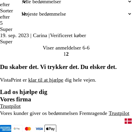
efter
Sorter
efter
5
Super
19. sep. 2023
|
Carina
|
Verificeret køber
Super
Viser anmeldelser
6-6
1
2
gå
gå
til
til
Du skaber det. Vi trykker det. Du elsker det.
side
side
1
2
VistaPrint er
klar til at hjælpe
dig hele vejen.
Lad os hjælpe dig
Vores firma
Trustpilot
Vores kunder giver os bedømmelsen Fremragende
Trustpilot