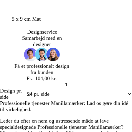
b
b
r
l
u
å
h
m
c
s
l
l
s
5 x 9 cm Mat
n
v
ø
r
y
a
y
ø
i
r
e
r
k
s
g
Designservice
d
k
m
e
s
e
r
Samarbejd med en
e
e
n
b
ø
designer
g
f
l
n
r
a
å
å
r
Få et professionelt design
v
fra bunden
e
Fra 104,00 kr.
t
1
Side
Design pr.
1
side
Professionelle tjenester Manillamærker: Lad os gøre din idé
til virkelighed.
Leder du efter en nem og ustressende måde at lave
specialdesignede Professionelle tjenester Manillamærker?