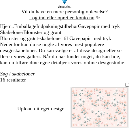
Slide
Vil du have en mere personlig oplevelse?
1
Log ind eller opret en konto nu
✨
af
Hjem
Emballage
Indpakningstilbehør
Gavepapir med tryk
1
...
Skabeloner
Blomster og grønt
Blomster og grønt-skabeloner til Gavepapir med tryk
Nedenfor kan du se nogle af vores mest populære
designskabeloner. Du kan vælge et af disse design eller se
flere i vores galleri. Når du har fundet noget, du kan lide,
kan du tilføre dine egne detaljer i vores online designstudie.
Søg i skabeloner
16 resultater
Filtre
Upload dit eget design