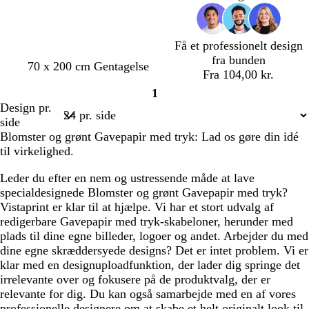
Få et professionelt design
fra bunden
b
l
b
v
70 x 200 cm Gentagelse
Fra 104,00 kr.
e
y
l
i
1
i
s
å
n
Side
Design pr.
g
l
g
r
1
side
e
y
r
ø
Blomster og grønt Gavepapir med tryk: Lad os gøre din idé
s
ø
d
til virkelighed.
e
n
r
Leder du efter en nem og ustressende måde at lave
ø
specialdesignede Blomster og grønt Gavepapir med tryk?
d
Vistaprint er klar til at hjælpe. Vi har et stort udvalg af
redigerbare Gavepapir med tryk-skabeloner, herunder med
plads til dine egne billeder, logoer og andet. Arbejder du med
dine egne skræddersyede designs? Det er intet problem. Vi er
klar med en designuploadfunktion, der lader dig springe det
irrelevante over og fokusere på de produktvalg, der er
relevante for dig. Du kan også samarbejde med en af vores
professionelle designere om at skabe et helt originalt look til