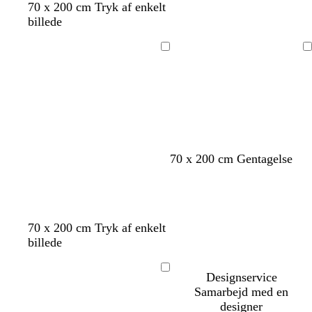
70 x 200 cm Tryk af enkelt
l
billede
å
Indlæser
Indlæser
r
r
m
70 x 200 cm Gentagelse
ø
ø
ø
d
d
r
k
e
70 x 200 cm Tryk af enkelt
b
billede
l
å
Designservice
Indlæser
Samarbejd med en
designer