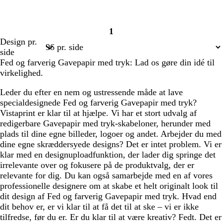
1
Side
Design pr.
1
side
Fed og farverig Gavepapir med tryk: Lad os gøre din idé til
virkelighed.
Leder du efter en nem og ustressende måde at lave
specialdesignede Fed og farverig Gavepapir med tryk?
Vistaprint er klar til at hjælpe. Vi har et stort udvalg af
redigerbare Gavepapir med tryk-skabeloner, herunder med
plads til dine egne billeder, logoer og andet. Arbejder du med
dine egne skræddersyede designs? Det er intet problem. Vi er
klar med en designuploadfunktion, der lader dig springe det
irrelevante over og fokusere på de produktvalg, der er
relevante for dig. Du kan også samarbejde med en af vores
professionelle designere om at skabe et helt originalt look til
dit design af Fed og farverig Gavepapir med tryk. Hvad end
dit behov er, er vi klar til at få det til at ske – vi er ikke
tilfredse, før du er. Er du klar til at være kreativ? Fedt. Det er