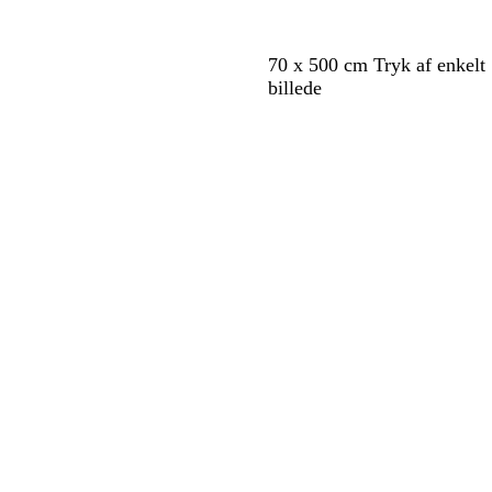
å
a
s
g
n
e
r
g
r
70 x 500 cm Tryk af enkelt
ø
e
ø
billede
n
d
Indlæser
Indlæser