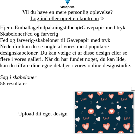
Slide
Vil du have en mere personlig oplevelse?
1
Log ind eller opret en konto nu
✨
af
Hjem
Emballage
Indpakningstilbehør
Gavepapir med tryk
1
...
Skabeloner
Fed og farverig
Fed og farverig-skabeloner til Gavepapir med tryk
Nedenfor kan du se nogle af vores mest populære
designskabeloner. Du kan vælge et af disse design eller se
flere i vores galleri. Når du har fundet noget, du kan lide,
kan du tilføre dine egne detaljer i vores online designstudie.
Søg i skabeloner
56 resultater
Filtre
Upload dit eget design