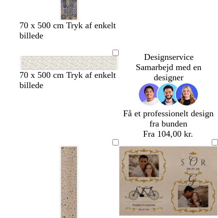
l
g
e
y
e
g
70 x 500 cm Tryk af enkelt
s
r
billede
e
å
r
Designservice
ø
Samarbejd med en
d
l
l
s
c
70 x 500 cm Tryk af enkelt
designer
y
y
ø
r
billede
s
s
g
e
e
e
r
m
Få et professionelt design
g
b
ø
e
fra bunden
r
l
n
Fra 104,00 kr.
å
å