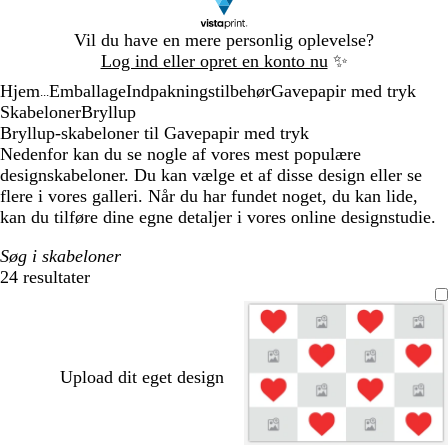
Slide
Vil du have en mere personlig oplevelse?
1
Log ind eller opret en konto nu
✨
af
Hjem
Emballage
Indpakningstilbehør
Gavepapir med tryk
1
...
Skabeloner
Bryllup
Bryllup-skabeloner til Gavepapir med tryk
Nedenfor kan du se nogle af vores mest populære
designskabeloner. Du kan vælge et af disse design eller se
flere i vores galleri. Når du har fundet noget, du kan lide,
kan du tilføre dine egne detaljer i vores online designstudie.
Søg i skabeloner
24 resultater
Filtre
Upload dit eget design