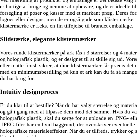
n
er hurtige at bruge og nemme at opbevare, og de er ideelle ti
forsegling af poser og kasser med et markant præg. Deres for
logoer eller designs, men de er også gode som klistermærker t
klistermærke er f.eks. en fin tilføjelse til brandet emballage.
Slidstærke, elegante klistermærker
Vores runde klistermærker på ark fås i 3 størrelser og 4 mate
og holografisk plastik, og er designet til at skille sig ud. Vor
eller matte finish sikrer, at dine klistermærker får præcis det
med en minimumsbestilling på kun ét ark kan du få så mange 
du har brug for.
Intuitiv designproces
Er du klar til at bestille? Når du har valgt størrelse og materi
og gå i gang med at tilpasse dem med det samme. Hvis du væ
holografisk plastik, skal du sørge for at uploade en .PNG- el
.JPEG-filer har en hvid baggrund, der overskriver eventuelle
holografiske materialeeffekter. Når du er tilfreds, trykker og