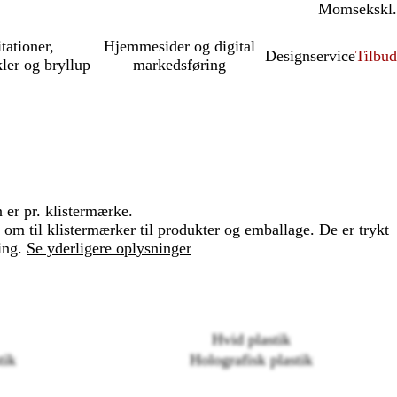
Moms
inkl.
ekskl.
itationer,
Hjemmesider og digital
Designservice
Tilbud
kler og bryllup
markedsføring
er pr. klistermærke.
 om til klistermærker til produkter og emballage. De er trykt
ing.
Se yderligere oplysninger
Hvid plastik
Loading
tik
Holografisk plastik
options