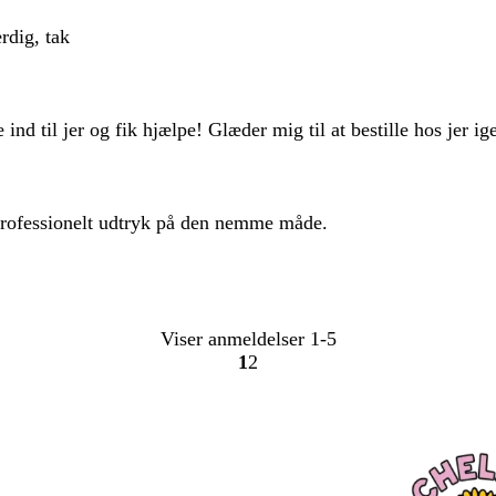
ærdig, tak
ind til jer og fik hjælpe! Glæder mig til at bestille hos jer ig
 Professionelt udtryk på den nemme måde.
Viser anmeldelser
1-5
1
2
Gå
Gå
til
til
side
side