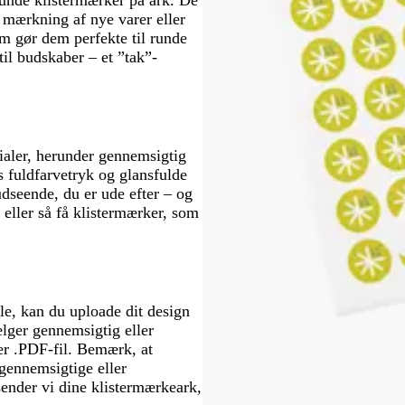
n
l mærkning af nye varer eller
m gør dem perfekte til runde
il budskaber – et ”tak”-
rialer, herunder gennemsigtig
es fuldfarvetryk og glansfulde
 udseende, du er ude efter – og
eller så få klistermærker, som
ale, kan du uploade dit design
lger gennemsigtig eller
ler .PDF-fil. Bemærk, at
 gennemsigtige eller
 sender vi dine klistermærkeark,