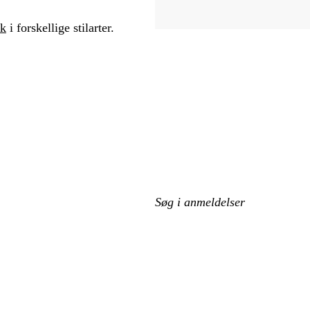
rk
i forskellige stilarter.
Min
søgetekst