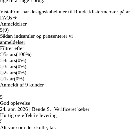
lige til at tage i brug.
VistaPrint har designskabeloner til
Runde klistermærker på a
FAQs
Anmeldelser
9
5
(
9
)
anmeldelser
Sådan indsamler og præsenterer vi
anmeldelser
Filtrer efter
5
stars
(
100
%)
4
stars
(
0
%)
3
stars
(
0
%)
2
stars
(
0
%)
1
star
(
0
%)
Anmeldt af 9 kunder
5
God oplevelse
24. apr. 2026
|
Bende S.
|
Verificeret køber
Hurtig og effektiv levering
5
Alt var som det skulle, tak