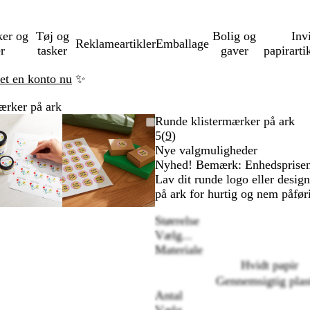
ker og
Tøj og
Bolig og
Inv
Reklameartikler
Emballage
er
tasker
gaver
papirarti
ret en konto nu
✨
ærker på ark
Zoombart
Zoomet
Brug
Klik
Zoombart
Zoomet
Brug
Klik
Runde klistermærker på ark
billede
til
tasterne
for
billede
til
tasterne
for
Læs
5
(
9
)
minimum
plus
at
minimum
plus
at
9
Nye valgmuligheder
og
udvide
og
udvide
anmeldelser
Nyhed! Bemærk: Enhedsprisen 
minus
minus
Lav dit runde logo eller design
til
til
på ark for hurtig og nem påfør
at
at
Størrelse
zoome
zoome
Vælg...
og
og
Materiale
piletasterne
piletasterne
Hvidt papir
til
til
at
at
Gennemsigtig plas
panorere
panorere
Antal
Vælg...