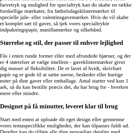
farvetryk og mulighed for specialtryk kan du skabe en række
forskellige mærkater, fra fødselsdagsklistermærker til
specielle jule- eller valentinsgavemærker. Hvis du vil skabe
et komplet sæt til gaver, så tjek vores specialtrykte
indpakningspapir, manillamærker og silkebånd.
Størrelse og stil, der passer til enhver lejlighed
Fås i enten runde former eller med afrundede hjørner, og der
er 4 størrelser at vælge imellem - gaveklistermærker giver
dig masser af fleksibilitet. De er lavet af hvidt, skrivbart
papir og er gode til at sætte navne, beskeder eller hurtige
noter på dine gaver eller emballage. Antal starter ved kun 1
ark, så du kan bestille præcis det, du har brug for - hverken
mere eller mindre.
Designet på få minutter, leveret klar til brug
Start med enten at uploade dit eget design eller gennemse
vores temaspecifikke muligheder, der kan tilpasses fuldt ud.
Derefter kan du tilføje alle dine personlige detaljer med