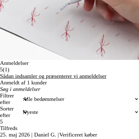
Anmeldelser
1
5
(
1
)
anmeldelser
Sådan indsamler og præsenterer vi anmeldelser
Anmeldt af 1 kunder
Min
søgetekst
Filtrer
efter
Sorter
efter
5
Tilfreds
25. maj 2026
|
Daniel G.
|
Verificeret køber