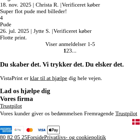
18. nov. 2025
|
Christa R.
|
Verificeret køber
Super flot pude med billeder!
4
Pude
26. jul. 2025
|
Jytte S.
|
Verificeret køber
Flotte print.
Viser anmeldelser
1-5
1
2
3
Gå
Gå
Gå
til
til
til
Du skaber det. Vi trykker det. Du elsker det.
side
side
side
VistaPrint er
klar til at hjælpe
dig hele vejen.
Lad os hjælpe dig
Vores firma
Trustpilot
Vores kunder giver os bedømmelsen Fremragende
Trustpilot
80 82 05 25
Forside
Privatlivs- og cookiepolitik