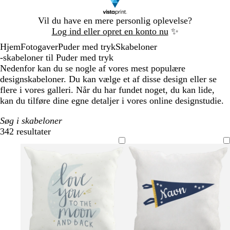
Slide
Vil du have en mere personlig oplevelse?
1
Log ind eller opret en konto nu
✨
af
Hjem
Fotogaver
Puder med tryk
Skabeloner
1
-skabeloner til Puder med tryk
Nedenfor kan du se nogle af vores mest populære
designskabeloner. Du kan vælge et af disse design eller se
flere i vores galleri. Når du har fundet noget, du kan lide,
kan du tilføre dine egne detaljer i vores online designstudie.
Søg i skabeloner
342 resultater
Filtre