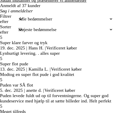
anmeldelser
Sådan indsamler og præsenterer vi anmeldelser
Anmeldt af 37 kunder
Min
søgetekst
Filtrer
efter
Sorter
efter
5
Super klare farver og tryk
19. dec. 2025
|
Hans H.
|
Verificeret køber
Lynhurtigt levering. . alles super
5
Super flot pude
13. dec. 2025
|
Kamilla L.
|
Verificeret køber
Modtog en super flot pude i god kvalitet
5
Puden var SÅ flot
5. dec. 2025
|
anette d.
|
Verificeret køber
Puden levede fuldt ud op til forventningerne. Og super god
kundeservice med hjælp til at sætte billeder ind. Helt perfekt
5
Meget tilfreds