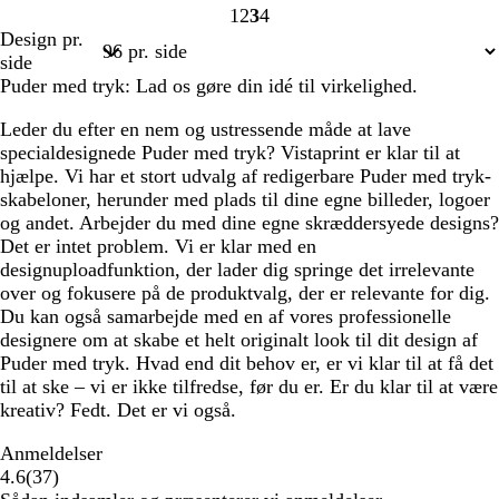
1
2
3
4
Side
Side
Side
Side
Design pr.
1
2
3
4
side
Puder med tryk: Lad os gøre din idé til virkelighed.
Leder du efter en nem og ustressende måde at lave
specialdesignede Puder med tryk? Vistaprint er klar til at
hjælpe. Vi har et stort udvalg af redigerbare Puder med tryk-
skabeloner, herunder med plads til dine egne billeder, logoer
og andet. Arbejder du med dine egne skræddersyede designs?
Det er intet problem. Vi er klar med en
designuploadfunktion, der lader dig springe det irrelevante
over og fokusere på de produktvalg, der er relevante for dig.
Du kan også samarbejde med en af vores professionelle
designere om at skabe et helt originalt look til dit design af
Puder med tryk. Hvad end dit behov er, er vi klar til at få det
til at ske – vi er ikke tilfredse, før du er. Er du klar til at være
kreativ? Fedt. Det er vi også.
Anmeldelser
37
4.6
(
37
)