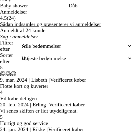
Baby shower
Dåb
Anmeldelser
24
4.5
(
24
)
anmeldelser
Sådan indsamler og præsenterer vi anmeldelser
Anmeldt af 24 kunder
Min
søgetekst
Filtrer
efter
Sorter
efter
5
🤗🤗🤗
9. mar. 2024
|
Lisbeth
|
Verificeret køber
Flotte kort og kuverter
4
Vil købe det igen
20. feb. 2024
|
Erling
|
Verificeret køber
Vi senes skiften er lidt utydelig/mat.
5
Hurtigt og god service
24. jan. 2024
|
Rikke
|
Verificeret køber