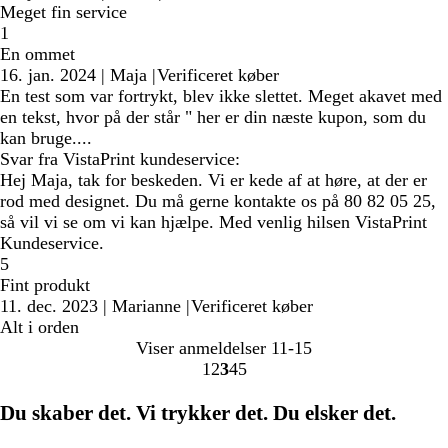
Meget fin service
1
En ommet
16. jan. 2024
|
Maja
|
Verificeret køber
En test som var fortrykt, blev ikke slettet. Meget akavet med
en tekst, hvor på der står " her er din næste kupon, som du
kan bruge....
Svar fra VistaPrint kundeservice:
Hej Maja, tak for beskeden. Vi er kede af at høre, at der er
rod med designet. Du må gerne kontakte os på 80 82 05 25,
så vil vi se om vi kan hjælpe. Med venlig hilsen VistaPrint
Kundeservice.
5
Fint produkt
11. dec. 2023
|
Marianne
|
Verificeret køber
Alt i orden
Viser anmeldelser
11-15
1
2
3
4
5
Gå
Gå
Gå
Gå
Gå
til
til
til
til
til
Du skaber det. Vi trykker det. Du elsker det.
side
side
side
side
side