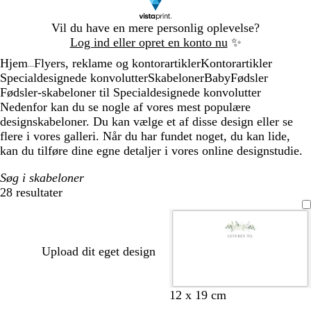
Slide
Vil du have en mere personlig oplevelse?
1
Log ind eller opret en konto nu
✨
af
Hjem
Flyers, reklame og kontorartikler
Kontorartikler
1
...
Specialdesignede konvolutter
Skabeloner
Baby
Fødsler
Fødsler-skabeloner til Specialdesignede konvolutter
Nedenfor kan du se nogle af vores mest populære
designskabeloner. Du kan vælge et af disse design eller se
flere i vores galleri. Når du har fundet noget, du kan lide,
kan du tilføre dine egne detaljer i vores online designstudie.
Søg i skabeloner
28 resultater
Filtre
Upload dit eget design
o
o
o
b
s
12 x 19 cm
l
l
l
e
k