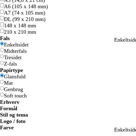
A5 (14,8 x 21 cm)
A6 (105 x 148 mm)
A7 (74 x 105 mm)
DL (99 x 210 mm)
148 x 148 mm
210 x 210 mm
Fals
b
m
h
g
l
s
h
Enkeltsid
Enkeltsidet
e
ø
v
u
y
o
v
Midterfals
i
r
i
l
s
r
i
Tresidet
g
k
d
d
e
t
d
Z-fals
e
e
b
Papirtype
b
l
Glansfuld
l
å
Mat
å
Genbrug
Soft touch
Erhverv
Formål
Stil og tema
Logo / foto
Farve
t
m
b
b
s
Enkeltsid
B
B
G
G
G
G
o
o
R
R
G
G
H
H
S
S
B
B
c
c
L
L
L
L
e
ø
l
l
t