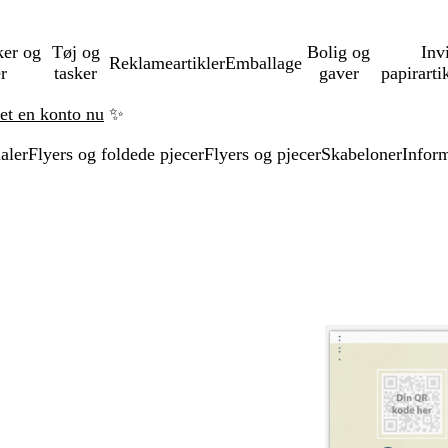
ker og
Tøj og
Bolig og
Inv
Reklameartikler
Emballage
er
tasker
gaver
papirarti
ret en konto nu
✨
aler
Flyers og foldede pjecer
Flyers og pjecer
Skabeloner
Inform