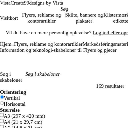
VistaCreate
99designs by Vista
Flyers, reklame og
Skilte, bannere og
Klistermær
Visitkort
kontorartikler
plakater
etikett
Slide
Vil du have en mere personlig oplevelse?
Log ind eller op
1
af
Hjem
Flyers, reklame og kontorartikler
Markedsføringsmateri
1
...
Information og teknologi-skabeloner til Flyers og pjecer
Søg i
skabeloner
169 resultater
Filtre
Orientering
Vertikal
Horisontal
Størrelse
A3 (297 x 420 mm)
A4 (21 x 29,7 cm)