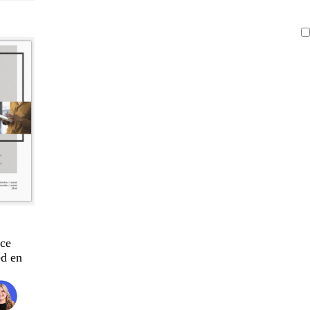
ce
d en