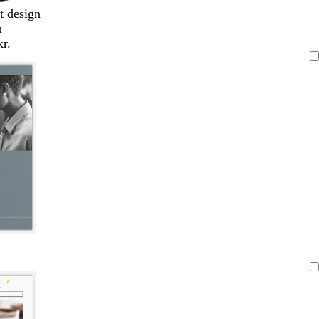
t design
n
kr.