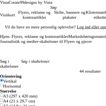
VistaCreate
99designs by Vista
Flyers, reklame og
Skilte, bannere og
Klistermær
Visitkort
kontorartikler
plakater
etikett
Slide
Vil du have en mere personlig oplevelse?
Log ind eller op
1
af
Hjem
Flyers, reklame og kontorartikler
Markedsføringsmateri
1
...
Journalistik og medier-skabeloner til Flyers og pjecer
Søg i
skabeloner
44 resultater
Filtre
Orientering
Vertikal
Horisontal
Størrelse
A3 (297 x 420 mm)
A4 (21 x 29,7 cm)