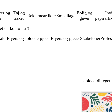
ker og
Tøj og
Bolig og
Inv
Reklameartikler
Emballage
er
tasker
gaver
papirarti
ret en konto nu
✨
aler
Flyers og foldede pjecer
Flyers og pjecer
Skabeloner
Profes
Upload dit eget