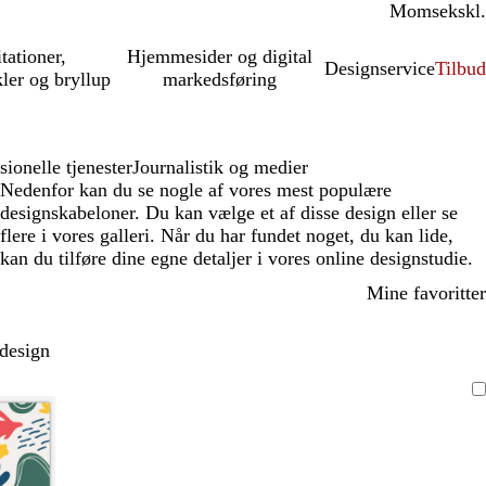
Moms
inkl.
ekskl.
itationer,
Hjemmesider og digital
Designservice
Tilbud
kler og bryllup
markedsføring
sionelle tjenester
Journalistik og medier
Nedenfor kan du se nogle af vores mest populære
designskabeloner. Du kan vælge et af disse design eller se
flere i vores galleri. Når du har fundet noget, du kan lide,
kan du tilføre dine egne detaljer i vores online designstudie.
Mine favoritter
 design