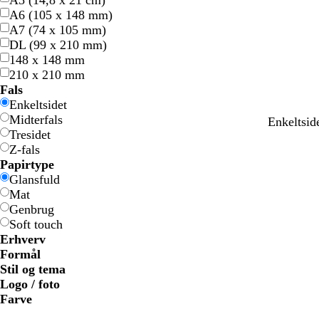
A5 (14,8 x 21 cm)
A6 (105 x 148 mm)
A7 (74 x 105 mm)
DL (99 x 210 mm)
148 x 148 mm
210 x 210 mm
Fals
Enkeltsidet
Midterfals
l
h
m
b
Enkeltsid
Tresidet
y
v
ø
l
Z-fals
s
i
r
å
Papirtype
e
d
k
g
Glansfuld
g
e
r
Mat
r
b
ø
Genbrug
å
l
n
Soft touch
å
Erhverv
Formål
Stil og tema
Logo / foto
Farve
B
B
G
G
G
G
o
o
R
R
G
G
H
H
S
S
B
B
c
c
L
L
L
L