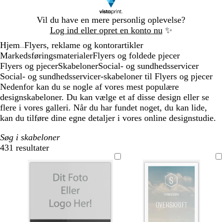
Slide
Vil du have en mere personlig oplevelse?
1
Log ind eller opret en konto nu
✨
af
Hjem
Flyers, reklame og kontorartikler
1
...
Markedsføringsmaterialer
Flyers og foldede pjecer
Flyers og pjecer
Skabeloner
Social- og sundhedsservicer
Social- og sundhedsservicer-skabeloner til Flyers og pjecer
Nedenfor kan du se nogle af vores mest populære
designskabeloner. Du kan vælge et af disse design eller se
flere i vores galleri. Når du har fundet noget, du kan lide,
kan du tilføre dine egne detaljer i vores online designstudie.
Søg i skabeloner
431 resultater
Filtre