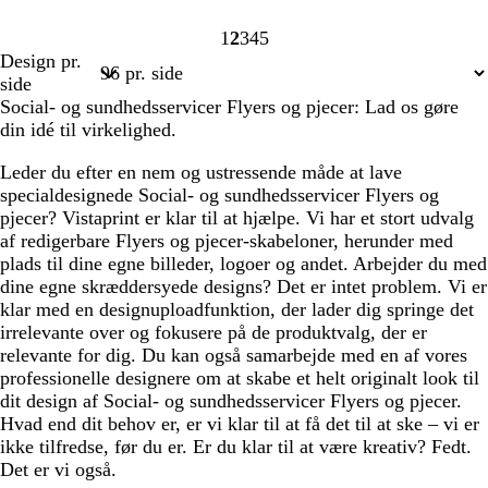
1
2
3
4
5
Side
Side
Side
Side
Side
Design pr.
1
2
3
4
5
side
Social- og sundhedsservicer Flyers og pjecer: Lad os gøre
din idé til virkelighed.
Leder du efter en nem og ustressende måde at lave
specialdesignede Social- og sundhedsservicer Flyers og
pjecer? Vistaprint er klar til at hjælpe. Vi har et stort udvalg
af redigerbare Flyers og pjecer-skabeloner, herunder med
plads til dine egne billeder, logoer og andet. Arbejder du med
dine egne skræddersyede designs? Det er intet problem. Vi er
klar med en designuploadfunktion, der lader dig springe det
irrelevante over og fokusere på de produktvalg, der er
relevante for dig. Du kan også samarbejde med en af vores
professionelle designere om at skabe et helt originalt look til
dit design af Social- og sundhedsservicer Flyers og pjecer.
Hvad end dit behov er, er vi klar til at få det til at ske – vi er
ikke tilfredse, før du er. Er du klar til at være kreativ? Fedt.
Det er vi også.