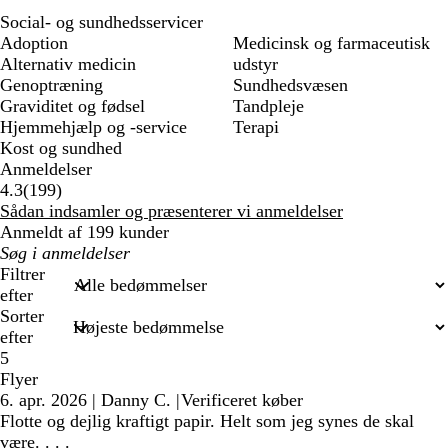
Social- og sundhedsservicer
Adoption
Medicinsk og farmaceutisk
Alternativ medicin
udstyr
Genoptræning
Sundhedsvæsen
Graviditet og fødsel
Tandpleje
Hjemmehjælp og -service
Terapi
Kost og sundhed
Anmeldelser
199
4.3
(
199
)
anmeldelser
Sådan indsamler og præsenterer vi anmeldelser
Anmeldt af 199 kunder
Min
søgetekst
Filtrer
efter
Sorter
efter
5
Flyer
6. apr. 2026
|
Danny C.
|
Verificeret køber
Flotte og dejlig kraftigt papir. Helt som jeg synes de skal
være. . . .