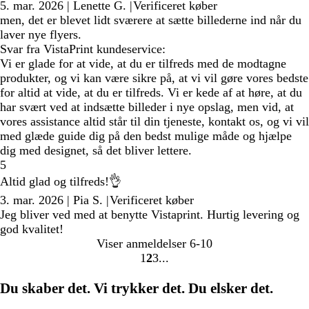
5. mar. 2026
|
Lenette G.
|
Verificeret køber
men, det er blevet lidt sværere at sætte billederne ind når du
laver nye flyers.
Svar fra VistaPrint kundeservice:
Vi er glade for at vide, at du er tilfreds med de modtagne
produkter, og vi kan være sikre på, at vi vil gøre vores bedste
for altid at vide, at du er tilfreds. Vi er kede af at høre, at du
har svært ved at indsætte billeder i nye opslag, men vid, at
vores assistance altid står til din tjeneste, kontakt os, og vi vil
med glæde guide dig på den bedst mulige måde og hjælpe
dig med designet, så det bliver lettere.
5
Altid glad og tilfreds!👌
3. mar. 2026
|
Pia S.
|
Verificeret køber
Jeg bliver ved med at benytte Vistaprint. Hurtig levering og
god kvalitet!
Viser anmeldelser
6-10
1
2
3
Gå
Gå
Gå
til
til
til
Du skaber det. Vi trykker det. Du elsker det.
side
side
side