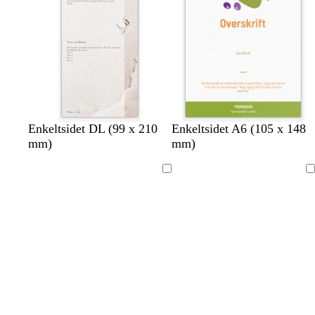
l
r
å
å
l
n
b
ø
l
l
d
a
å
Enkeltsidet DL (99 x 210
Enkeltsidet A6 (105 x 148
mm)
mm)
Indlæser
Indlæser