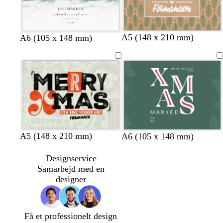
n
n
r
å
b
l
t
A5 (148 x 210 mm)
A6 (105 x 148 mm)
e
y
e
i
s
r
g
e
r
e
b
a
l
k
å
o
t
t
a
c
s
l
s
A5 (148 x 210 mm)
b
r
m
A6 (105 x 148 mm)
r
o
y
k
l
ø
ø
e
r
s
o
å
d
r
Designservice
m
t
e
v
g
k
Samarbejd med en
e
g
g
r
e
designer
r
r
ø
b
å
ø
n
l
n
å
Få et professionelt design