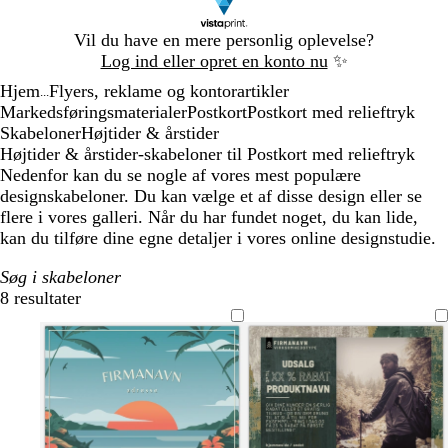
Slide
Vil du have en mere personlig oplevelse?
1
Log ind eller opret en konto nu
✨
af
Hjem
Flyers, reklame og kontorartikler
1
...
Markedsføringsmaterialer
Postkort
Postkort med relieftryk
Skabeloner
Højtider & årstider
Højtider & årstider-skabeloner til Postkort med relieftryk
Nedenfor kan du se nogle af vores mest populære
designskabeloner. Du kan vælge et af disse design eller se
flere i vores galleri. Når du har fundet noget, du kan lide,
kan du tilføre dine egne detaljer i vores online designstudie.
Søg i skabeloner
8 resultater
Filtre