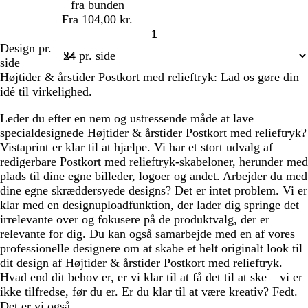
fra bunden
Fra 104,00 kr.
1
Side
Design pr.
1
side
Højtider & årstider Postkort med relieftryk: Lad os gøre din
idé til virkelighed.
Leder du efter en nem og ustressende måde at lave
specialdesignede Højtider & årstider Postkort med relieftryk?
Vistaprint er klar til at hjælpe. Vi har et stort udvalg af
redigerbare Postkort med relieftryk-skabeloner, herunder med
plads til dine egne billeder, logoer og andet. Arbejder du med
dine egne skræddersyede designs? Det er intet problem. Vi er
klar med en designuploadfunktion, der lader dig springe det
irrelevante over og fokusere på de produktvalg, der er
relevante for dig. Du kan også samarbejde med en af vores
professionelle designere om at skabe et helt originalt look til
dit design af Højtider & årstider Postkort med relieftryk.
Hvad end dit behov er, er vi klar til at få det til at ske – vi er
ikke tilfredse, før du er. Er du klar til at være kreativ? Fedt.
Det er vi også.