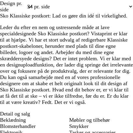
Design pr.
1
side
Sko Klassiske postkort: Lad os gøre din idé til virkelighed.
Leder du efter en nem og ustressende måde at lave
specialdesignede Sko Klassiske postkort? Vistaprint er klar
til at hjælpe. Vi har et stort udvalg af redigerbare Klassiske
postkort-skabeloner, herunder med plads til dine egne
billeder, logoer og andet. Arbejder du med dine egne
skræddersyede designs? Det er intet problem. Vi er klar med
en designuploadfunktion, der lader dig springe det irrelevante
over og fokusere på de produktvalg, der er relevante for dig.
Du kan også samarbejde med en af vores professionelle
designere om at skabe et helt originalt look til dit design af
Sko Klassiske postkort. Hvad end dit behov er, er vi klar til
at få det til at ske – vi er ikke tilfredse, før du er. Er du klar
til at være kreativ? Fedt. Det er vi også.
Detail og salg
Beklædning
Møbler og tilbehør
Blomsterhandler
Smykker
Elektronik
Tasker og accessories