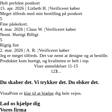
Helt perfekte postkort
15. apr. 2026
|
Lizbeth H.
|
Verificeret køber
Meget tilfreds med min bestilling på postkort
5
Fine påskekort.
4. mar. 2026
|
Claus W.
|
Verificeret køber
Nemt. Hurtigt Billigt
5
Rigtig fint
2. mar. 2026
|
A. R.
|
Verificeret køber
Jeg er meget tilfreds. Det var nemt at designe og at bestille.
Produktet kom hurtigt, og kvaliteten er helt i top.
Viser anmeldelser
11-15
1
2
3
Gå
Gå
Gå
til
til
til
Du skaber det. Vi trykker det. Du elsker det.
side
side
side
VistaPrint er
klar til at hjælpe
dig hele vejen.
Lad os hjælpe dig
Vores firma