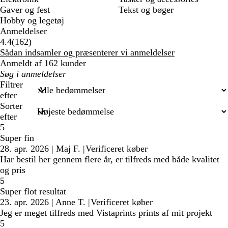
Gaver og fest
Tekst og bøger
Hobby og legetøj
Anmeldelser
162
4.4
(
162
)
anmeldelser
Sådan indsamler og præsenterer vi anmeldelser
Anmeldt af 162 kunder
Min
søgetekst
Filtrer
efter
Sorter
efter
5
Super fin
28. apr. 2026
|
Maj F.
|
Verificeret køber
Har bestil her gennem flere år, er tilfreds med både kvalitet
og pris
5
Super flot resultat
23. apr. 2026
|
Anne T.
|
Verificeret køber
Jeg er meget tilfreds med Vistaprints prints af mit projekt
5