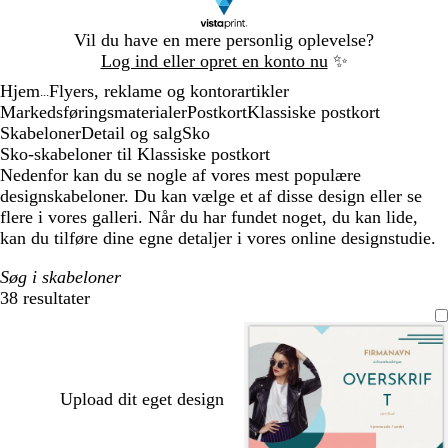
Slide
Vil du have en mere personlig oplevelse?
1
Log ind eller opret en konto nu
✨
af
Hjem
Flyers, reklame og kontorartikler
1
...
Markedsføringsmaterialer
Postkort
Klassiske postkort
Skabeloner
Detail og salg
Sko
Sko-skabeloner til Klassiske postkort
Nedenfor kan du se nogle af vores mest populære
designskabeloner. Du kan vælge et af disse design eller se
flere i vores galleri. Når du har fundet noget, du kan lide,
kan du tilføre dine egne detaljer i vores online designstudie.
Søg i skabeloner
38 resultater
Filtre
Upload dit eget design