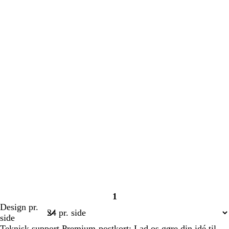
1
Side
Design pr.
1
side
Teknisk support Premium-postkort: Lad os gøre din idé til