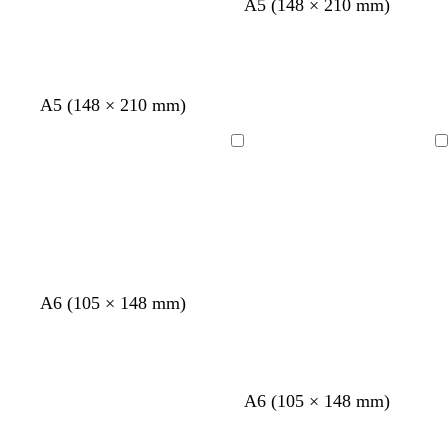
s
m
s
A5 (148 × 210 mm)
o
ø
o
r
r
r
t
k
t
e
A5 (148 × 210 mm)
g
r
å
Indlæser
Indlæser
A6 (105 × 148 mm)
A6 (105 × 148 mm)
Indlæser
Indlæser