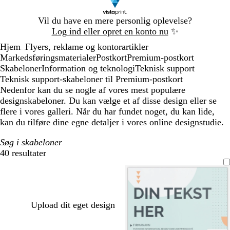
Slide
Vil du have en mere personlig oplevelse?
1
Log ind eller opret en konto nu
✨
af
Hjem
Flyers, reklame og kontorartikler
1
...
Markedsføringsmaterialer
Postkort
Premium-postkort
Skabeloner
Information og teknologi
Teknisk support
Teknisk support-skabeloner til Premium-postkort
Nedenfor kan du se nogle af vores mest populære
designskabeloner. Du kan vælge et af disse design eller se
flere i vores galleri. Når du har fundet noget, du kan lide,
kan du tilføre dine egne detaljer i vores online designstudie.
Søg i skabeloner
40 resultater
Filtre
Upload dit eget design