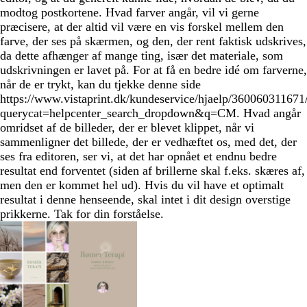
modtog postkortene. Hvad farver angår, vil vi gerne
præcisere, at der altid vil være en vis forskel mellem den
farve, der ses på skærmen, og den, der rent faktisk udskrives,
da dette afhænger af mange ting, især det materiale, som
udskrivningen er lavet på. For at få en bedre idé om farverne,
når de er trykt, kan du tjekke denne side
https://www.vistaprint.dk/kundeservice/hjaelp/360060311671
querycat=helpcenter_search_dropdown&q=CM. Hvad angår
omridset af de billeder, der er blevet klippet, når vi
sammenligner det billede, der er vedhæftet os, med det, der
ses fra editoren, ser vi, at det har opnået et endnu bedre
resultat end forventet (siden af brillerne skal f.eks. skæres af,
men den er kommet hel ud). Hvis du vil have et optimalt
resultat i denne henseende, skal intet i dit design overstige
prikkerne. Tak for din forståelse.