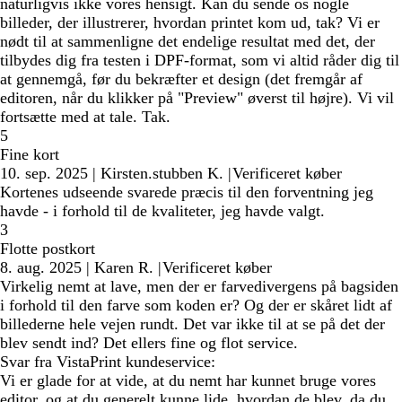
naturligvis ikke vores hensigt. Kan du sende os nogle
billeder, der illustrerer, hvordan printet kom ud, tak? Vi er
nødt til at sammenligne det endelige resultat med det, der
tilbydes dig fra testen i DPF-format, som vi altid råder dig til
at gennemgå, før du bekræfter et design (det fremgår af
editoren, når du klikker på "Preview" øverst til højre). Vi vil
fortsætte med at tale. Tak.
5
Fine kort
10. sep. 2025
|
Kirsten.stubben K.
|
Verificeret køber
Kortenes udseende svarede præcis til den forventning jeg
havde - i forhold til de kvaliteter, jeg havde valgt.
3
Flotte postkort
8. aug. 2025
|
Karen R.
|
Verificeret køber
Virkelig nemt at lave, men der er farvedivergens på bagsiden
i forhold til den farve som koden er? Og der er skåret lidt af
billederne hele vejen rundt. Det var ikke til at se på det der
blev sendt ind? Det ellers fine og flot service.
Svar fra VistaPrint kundeservice:
Vi er glade for at vide, at du nemt har kunnet bruge vores
editor, og at du generelt kunne lide, hvordan de blev, da du