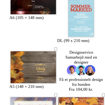
ø
r
n
å
A6 (105 × 148 mm)
l
s
b
s
DL (99 x 210 mm)
y
ø
e
ø
s
g
i
g
Designservice
e
r
g
r
Samarbejd med en
b
ø
e
ø
designer
l
n
n
å
Få et professionelt design
fra bunden
A5 (148 × 210 mm)
Fra 104,00 kr.