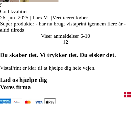
5
God kvalitiet
26. jun. 2025
|
Lars M.
|
Verificeret køber
Super produkter - har nu brugt vistaprint igennem flere år -
altid tilreds
Viser anmeldelser
6-10
1
2
Gå
Gå
til
til
Du skaber det. Vi trykker det. Du elsker det.
side
side
VistaPrint er
klar til at hjælpe
dig hele vejen.
Lad os hjælpe dig
Vores firma
80 82 05 25
Forside
Privatlivs- og cookiepolitik
Vilkår og betingelser
Juridisk meddelelse
Et CIMPRESS-firma
© 2001-2026 VistaPrint. Alle
rettigheder forbeholdes.