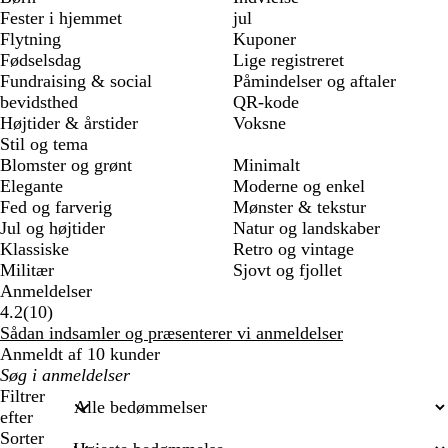
Fester i hjemmet
jul
Flytning
Kuponer
Fødselsdag
Lige registreret
Fundraising & social
Påmindelser og aftaler
bevidsthed
QR-kode
Højtider & årstider
Voksne
Stil og tema
Blomster og grønt
Minimalt
Elegante
Moderne og enkel
Fed og farverig
Mønster & tekstur
Jul og højtider
Natur og landskaber
Klassiske
Retro og vintage
Militær
Sjovt og fjollet
Anmeldelser
10
4.2
(
10
)
anmeldelser
Sådan indsamler og præsenterer vi anmeldelser
Anmeldt af 10 kunder
Min
søgetekst
Filtrer
efter
Sorter