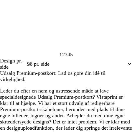
1
2
3
4
5
Side
Side
Side
Side
Side
Design pr.
1
2
3
4
5
side
Udsalg Premium-postkort: Lad os gøre din idé til
virkelighed.
Leder du efter en nem og ustressende måde at lave
specialdesignede Udsalg Premium-postkort? Vistaprint er
klar til at hjælpe. Vi har et stort udvalg af redigerbare
Premium-postkort-skabeloner, herunder med plads til dine
egne billeder, logoer og andet. Arbejder du med dine egne
skræddersyede designs? Det er intet problem. Vi er klar med
en designuploadfunktion, der lader dig springe det irrelevante