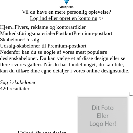
Slide
Vil du have en mere personlig oplevelse?
1
Log ind eller opret en konto nu
✨
af
Hjem
Flyers, reklame og kontorartikler
1
...
Markedsføringsmaterialer
Postkort
Premium-postkort
Skabeloner
Udsalg
Udsalg-skabeloner til Premium-postkort
Nedenfor kan du se nogle af vores mest populære
designskabeloner. Du kan vælge et af disse design eller se
flere i vores galleri. Når du har fundet noget, du kan lide,
kan du tilføre dine egne detaljer i vores online designstudie.
Søg i skabeloner
420 resultater
Filtre