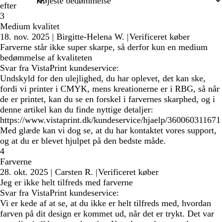
efter
3
Medium kvalitet
18. nov. 2025
|
Birgitte-Helena W.
|
Verificeret køber
Farverne står ikke super skarpe, så derfor kun en medium
bedømmelse af kvaliteten
Svar fra VistaPrint kundeservice:
Undskyld for den ulejlighed, du har oplevet, det kan ske,
fordi vi printer i CMYK, mens kreationerne er i RBG, så når
de er printet, kan du se en forskel i farvernes skarphed, og i
denne artikel kan du finde nyttige detaljer:
https://www.vistaprint.dk/kundeservice/hjaelp/360060311671
Med glæde kan vi dog se, at du har kontaktet vores support,
og at du er blevet hjulpet på den bedste måde.
4
Farverne
28. okt. 2025
|
Carsten R.
|
Verificeret køber
Jeg er ikke helt tilfreds med farverne
Svar fra VistaPrint kundeservice:
Vi er kede af at se, at du ikke er helt tilfreds med, hvordan
farven på dit design er kommet ud, når det er trykt. Det var