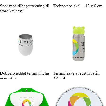
S
H
Snor med tilbagetrækning til
Technotape skål – 15 x 6 cm
o
v
store kæledyr
r
i
t
d
H
S
H
Dobbeltvægget termovinglas
Termoflaske af rustfrit stål,
v
ø
v
uden stilk
325 ml
i
l
i
Nye valgmuligheder
d
v
d
f
a
r