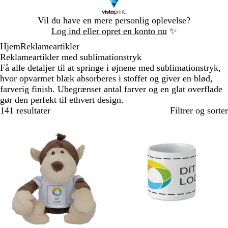
Slide
Vil du have en mere personlig oplevelse?
1
Log ind eller opret en konto nu
✨
af
Hjem
Reklameartikler
1
Reklameartikler med sublimationstryk
Få alle detaljer til at springe i øjnene med sublimationstryk,
hvor opvarmet blæk absorberes i stoffet og giver en blød,
farverig finish. Ubegrænset antal farver og en glat overflade
gør den perfekt til ethvert design.
141 resultater
Filtrer og sorter