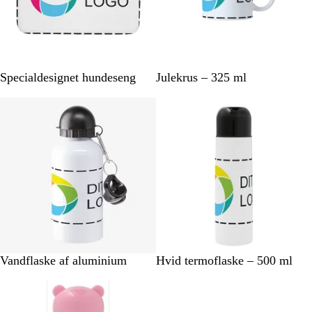
H
H
Specialdesignet hundeseng
Julekrus – 325 ml
v
v
i
i
d
d
H
H
Vandflaske af aluminium
Hvid termoflaske – 500 ml
v
v
i
i
d
d