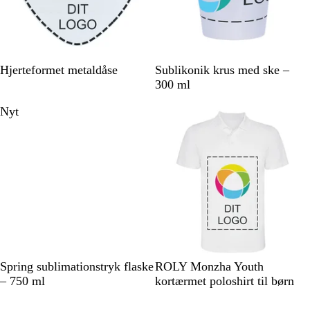
H
H
Hjerteformet metaldåse
Sublikonik krus med ske –
v
v
300 ml
i
i
Nyt
Nye valgmuligheder
d
d
H
H
T
H
L
F
Spring sublimationstryk flaske
ROLY Monzha Youth
v
v
u
i
i
l
– 750 ml
kortærmet poloshirt til børn
i
i
r
m
m
u
Nye valgmuligheder
Nyt
d
d
k
m
e
o