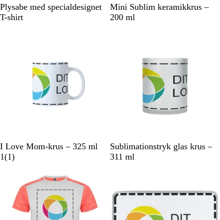
H
H
Plysabe med specialdesignet
Mini Sublim keramikkrus –
v
v
T-shirt
200 ml
i
i
d
d
H
M
I Love Mom-krus – 325 ml
Sublimationstryk glas krus –
v
1
a
1
(
1
)
311 ml
i
a
t
d
n
g
m
r
e
å
l
d