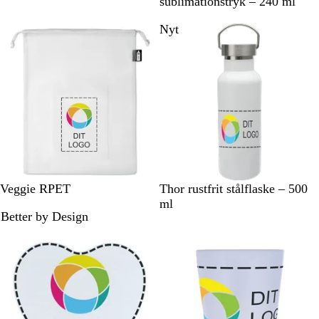
v
v
sublimationstryk – 240 ml
n
i
i
e
Nyt
d
d
b
l
å
H
H
Veggie RPET
Thor rustfrit stålflaske – 500
v
v
ml
Better by Design
i
i
d
d