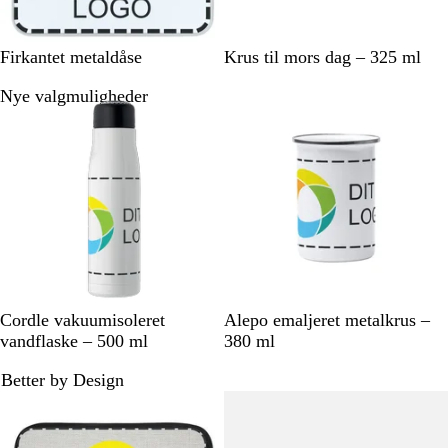
e
g
H
H
Firkantet metaldåse
Krus til mors dag – 325 ml
v
v
Nye valgmuligheder
Nyt
i
i
d
d
H
K
M
S
F
H
Cordle vakuumisoleret
Alepo emaljeret metalkrus –
v
o
ø
o
r
v
vandflaske – 500 ml
380 ml
i
n
r
r
a
i
Better by Design
d
g
k
t
n
d
Ikke på lager
e
e
s
b
g
k
l
r
m