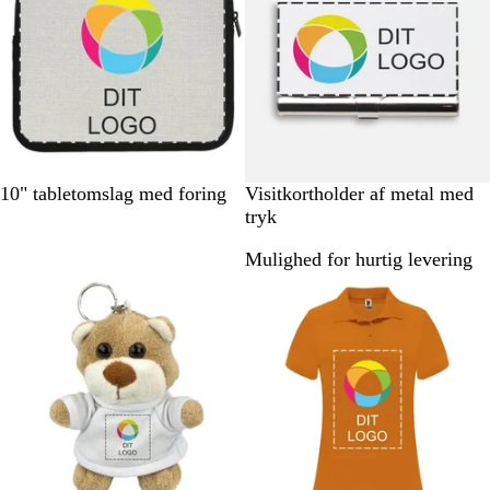
å
ø
a
n
r
i
n
e
b
l
å
H
G
10" tabletomslag med foring
Visitkortholder af metal med
ø
r
tryk
r
å
Mulighed for hurtig levering
Ikke på lager
Ikke på lager