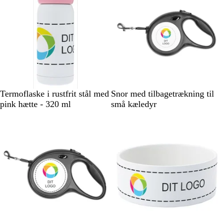
H
S
Termoflaske i rustfrit stål med
Snor med tilbagetrækning til
v
o
pink hætte - 320 ml
små kæledyr
i
r
d
t
/
l
y
s
e
r
ø
d