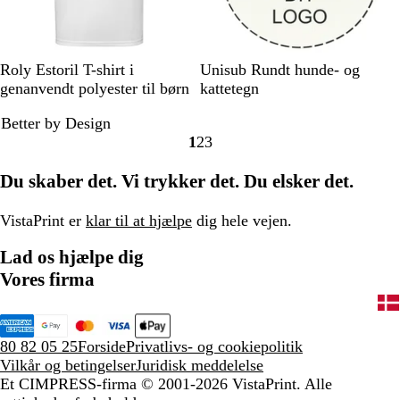
e
n
d
e
H
R
M
S
G
H
Roly Estoril T-shirt i
Unisub Rundt hunde- og
k
v
ø
a
i
r
v
genanvendt polyester til børn
kattetegn
o
i
d
r
l
å
i
r
Better by Design
d
i
k
d
a
1
2
3
n
e
Gå
Gå
Gå
l
e
l
til
til
til
r
Du skaber det. Vi trykker det. Du elsker det.
b
y
side
side
side
ø
l
s
d
å
e
VistaPrint er
klar til at hjælpe
dig hele vejen.
r
Lad os hjælpe dig
ø
d
Vores firma
80 82 05 25
Forside
Privatlivs- og cookiepolitik
Vilkår og betingelser
Juridisk meddelelse
Et CIMPRESS-firma
© 2001-2026 VistaPrint. Alle