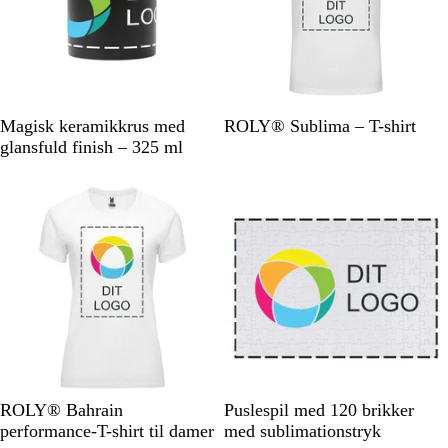
e
t
S
H
Magisk keramikkrus med
ROLY® Sublima – T-shirt
o
v
glansfuld finish – 325 ml
r
i
Nyt
Bestseller
t
d
H
G
L
H
F
H
ROLY® Bahrain
Puslespil med 120 brikker
v
r
i
i
l
v
performance-T-shirt til damer
med sublimationstryk