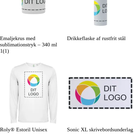
e
t
l
s
e
H
H
Emaljekrus med
Drikkeflaske af rustfrit stål
v
v
sublimationstryk – 340 ml
i
1
i
1
(
1
)
d
a
d
n
m
e
l
d
e
l
s
e
H
R
M
G
I
H
Roly® Estoril Unisex
Sonic XL skrivebordsunderlag