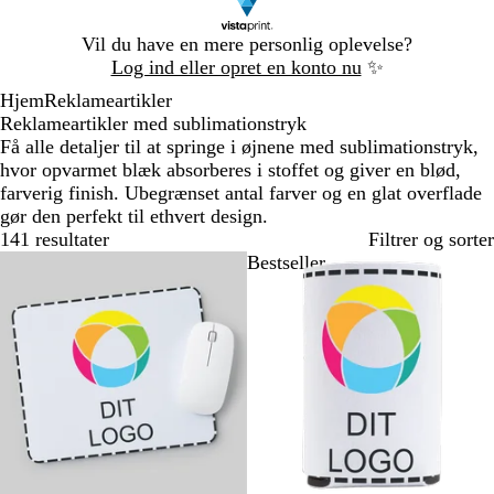
Slide
Vil du have en mere personlig oplevelse?
1
Log ind eller opret en konto nu
✨
af
Hjem
Reklameartikler
1
Reklameartikler med sublimationstryk
Få alle detaljer til at springe i øjnene med sublimationstryk,
hvor opvarmet blæk absorberes i stoffet og giver en blød,
farverig finish. Ubegrænset antal farver og en glat overflade
gør den perfekt til ethvert design.
141 resultater
Filtrer og sorter
Bestseller
Bestseller