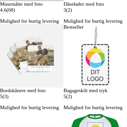
H
H
Musemåtte med foto
Dåsekøler med foto
v
6
v
2
4.6
(
68
)
3
(
2
)
i
8
i
a
Mulighed for hurtig levering
Mulighed for hurtig levering
d
a
d
n
Bestseller
Bestseller
n
m
m
e
e
l
l
d
d
e
e
l
l
s
s
e
e
r
r
#
Bordskånere med foto
Bagageskilt med tryk
e
3
2
5
(
3
)
5
(
2
)
4
a
a
Mulighed for hurtig levering
Mulighed for hurtig levering
e
n
n
Nye valgmuligheder
4
m
m
e
e
e
4
l
l