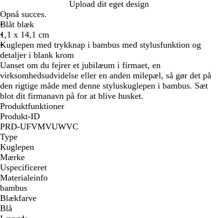
T
Upload dit eget design
r
Opnå succes.
æ
Blåt blæk
1,1 x 14,1 cm
Kuglepen med trykknap i bambus med stylusfunktion og
detaljer i blank krom
Uanset om du fejrer et jubilæum i firmaet, en
virksomhedsudvidelse eller en anden milepæl, så gør det på
den rigtige måde med denne styluskuglepen i bambus. Sæt
blot dit firmanavn på for at blive husket.
Produktfunktioner
Produkt-ID
PRD-UFVMVUWVC
Type
Kuglepen
Mærke
Uspecificeret
Materialeinfo
bambus
Blækfarve
Blå