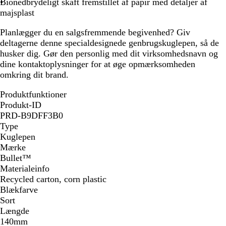
g
Bionedbrydeligt skaft fremstillet af papir med detaljer af
e
majsplast
Planlægger du en salgsfremmende begivenhed? Giv
deltagerne denne specialdesignede genbrugskuglepen, så de
husker dig. Gør den personlig med dit virksomhedsnavn og
dine kontaktoplysninger for at øge opmærksomheden
omkring dit brand.
Produktfunktioner
Produkt-ID
PRD-B9DFF3B0
Type
Kuglepen
Mærke
Bullet™
Materialeinfo
Recycled carton, corn plastic
Blækfarve
Sort
Længde
140mm