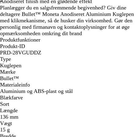
g
Anodiseret finish med en glødende effekt
r
Planlægger du en salgsfremmende begivenhed? Giv dine
ø
deltagere Bullet™ Moneta Anodiseret Aluminium Kuglepen
n
med klikmekanisme, så de husker din virksomhed. Gør den
personlig med firmanavn og kontaktoplysninger for at øge
opmærksomheden omkring dit brand
Produktfunktioner
Produkt-ID
PRD-28VGUDDZ
Type
Kuglepen
Mærke
Bullet™
Materialeinfo
Aluminium og ABS-plast og stål
Blækfarve
Sort
Længde
136 mm
Vægt
15 g
Bredde