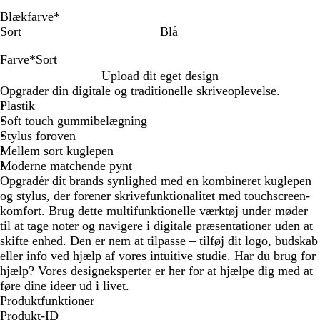
Blækfarve
*
Sort
Blå
Farve
*
Sort
S
B
R
M
Upload dit eget design
o
o
e
a
Opgrader din digitale og traditionelle skriveoplevelse.
r
r
v
r
Plastik
t
d
o
i
Soft touch gummibelægning
e
l
n
Stylus foroven
a
v
e
Mellem sort kuglepen
u
e
b
Moderne matchende pynt
x
r
l
Opgradér dit brands synlighed med en kombineret kuglepen
m
å
og stylus, der forener skrivefunktionalitet med touchscreen-
e
komfort. Brug dette multifunktionelle værktøj under møder
t
til at tage noter og navigere i digitale præsentationer uden at
a
skifte enhed. Den er nem at tilpasse – tilføj dit logo, budskab
l
eller info ved hjælp af vores intuitive studie. Har du brug for
hjælp? Vores designeksperter er her for at hjælpe dig med at
føre dine ideer ud i livet.
Produktfunktioner
Produkt-ID