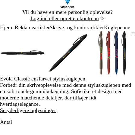
Slide
Vil du have en mere personlig oplevelse?
1
Log ind eller opret en konto nu
✨
af
Hjem
Reklameartikler
Skrive- og kontorartikler
Kuglepenne
1
...
Slide
Zoombart
Zoomet
Brug
Klik
Zoombart
Zoomet
Brug
Klik
Zoombart
Zoomet
Brug
Klik
1
billede
til
tasterne
for
billede
til
tasterne
for
billede
til
tasterne
for
af
minimum
plus
at
minimum
plus
at
minimum
plus
at
3
og
udvide
og
udvide
og
udvide
minus
minus
minus
til
til
til
at
at
at
zoome
zoome
zoome
Evola Classic ensfarvet styluskuglepen
og
og
og
Forbedr din skriveoplevelse med denne styluskuglepen med
piletasterne
piletasterne
piletastern
en soft touch-gummibelægning. Sofistikeret design med
til
til
til
moderne matchende detaljer, der tilføjer lidt
at
at
at
hverdagselegance.
panorere
panorere
panorere
Se yderligere oplysninger
Antal