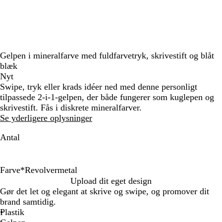
Gelpen i mineralfarve med fuldfarvetryk, skrivestift og blåt
blæk
Nyt
Swipe, tryk eller krads idéer ned med denne personligt
tilpassede 2-i-1-gelpen, der både fungerer som kuglepen og
skrivestift. Fås i diskrete mineralfarver.
Se yderligere oplysninger
Antal
Farve
*
Revolvermetal
S
G
R
R
Upload dit eget design
ø
u
e
ø
Gør det let og elegant at skrive og swipe, og promover dit
l
l
v
d
brand samtidig.
v
d
o
g
Plastik
f
f
l
u