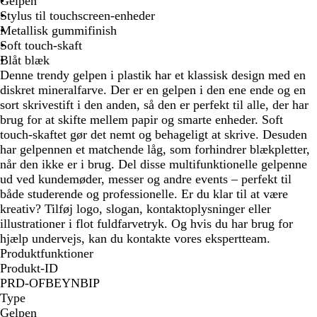
Gelpen
a
a
v
l
Stylus til touchscreen-enheder
r
r
e
d
Metallisk gummifinish
v
v
r
f
Soft touch-skaft
e
e
m
a
Blåt blæk
t
t
e
r
Denne trendy gelpen i plastik har et klassisk design med en
t
v
diskret mineralfarve. Der er en gelpen i den ene ende og en
a
e
sort skrivestift i den anden, så den er perfekt til alle, der har
l
t
brug for at skifte mellem papir og smarte enheder. Soft
touch-skaftet gør det nemt og behageligt at skrive. Desuden
har gelpennen et matchende låg, som forhindrer blækpletter,
når den ikke er i brug. Del disse multifunktionelle gelpenne
ud ved kundemøder, messer og andre events – perfekt til
både studerende og professionelle. Er du klar til at være
kreativ? Tilføj logo, slogan, kontaktoplysninger eller
illustrationer i flot fuldfarvetryk. Og hvis du har brug for
hjælp undervejs, kan du kontakte vores ekspertteam.
Produktfunktioner
Produkt-ID
PRD-OFBEYNBIP
Type
Gelpen