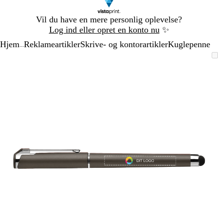
Slide
Vil du have en mere personlig oplevelse?
1
Log ind eller opret en konto nu
✨
af
Hjem
Reklameartikler
Skrive- og kontorartikler
Kuglepenne
1
...
Slide
Zoombart
Zoomet
Brug
Klik
1
billede
til
tasterne
for
af
minimum
plus
at
1
og
udvide
minus
til
at
zoome
og
piletasterne
til
at
panorere