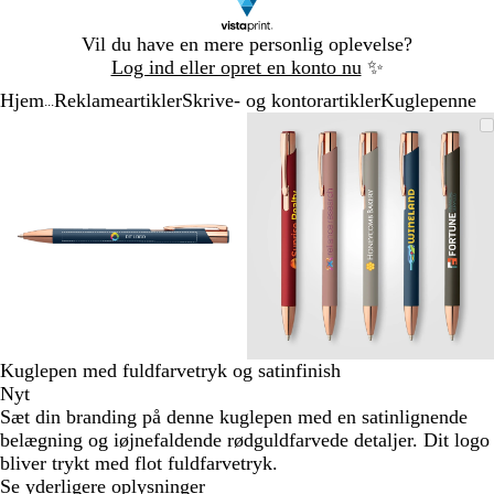
Slide
Vil du have en mere personlig oplevelse?
1
Log ind eller opret en konto nu
✨
af
Hjem
Reklameartikler
Skrive- og kontorartikler
Kuglepenne
1
...
Slide
Zoombart
Zoomet
Brug
Klik
Zoombart
Zoomet
Brug
Klik
1
billede
til
tasterne
for
billede
til
tasterne
for
af
minimum
plus
at
minimum
plus
at
2
og
udvide
og
udvide
minus
minus
til
til
at
at
zoome
zoome
og
og
piletasterne
piletasterne
til
til
Kuglepen med fuldfarvetryk og satinfinish
at
at
Nyt
panorere
panorere
Sæt din branding på denne kuglepen med en satinlignende
belægning og iøjnefaldende rødguldfarvede detaljer. Dit logo
bliver trykt med flot fuldfarvetryk.
Se yderligere oplysninger