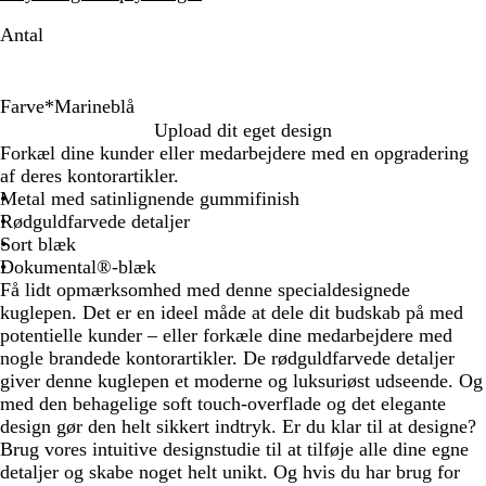
Antal
Farve
*
Marineblå
R
M
S
R
R
Upload dit eget design
ø
a
ø
e
ø
Forkæl dine kunder eller medarbejdere med en opgradering
d
r
l
v
d
af deres kontorartikler.
i
v
o
g
Metal med satinlignende gummifinish
n
f
l
u
Rødguldfarvede detaljer
e
a
v
l
Sort blæk
b
r
e
d
Dokumental®-blæk
l
v
r
f
Få lidt opmærksomhed med denne specialdesignede
å
e
m
a
kuglepen. Det er en ideel måde at dele dit budskab på med
t
e
r
potentielle kunder – eller forkæle dine medarbejdere med
t
v
nogle brandede kontorartikler. De rødguldfarvede detaljer
a
e
giver denne kuglepen et moderne og luksuriøst udseende. Og
l
t
med den behagelige soft touch-overflade og det elegante
design gør den helt sikkert indtryk. Er du klar til at designe?
Brug vores intuitive designstudie til at tilføje alle dine egne
detaljer og skabe noget helt unikt. Og hvis du har brug for