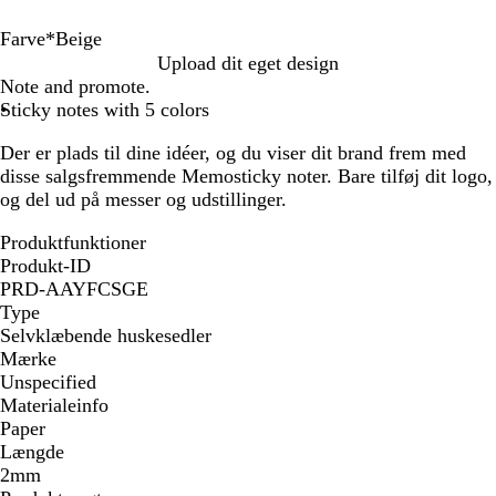
Farve
*
Beige
B
W
Upload dit eget design
e
h
Note and promote.
i
i
Sticky notes with 5 colors
g
t
Der er plads til dine idéer, og du viser dit brand frem med
e
e
disse salgsfremmende Memosticky noter. Bare tilføj dit logo,
og del ud på messer og udstillinger.
Produktfunktioner
Produkt-ID
PRD-AAYFCSGE
Type
Selvklæbende huskesedler
Mærke
Unspecified
Materialeinfo
Paper
Længde
2mm