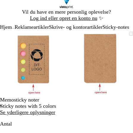
Slide
Vil du have en mere personlig oplevelse?
1
Log ind eller opret en konto nu
✨
af
Hjem
Reklameartikler
Skrive- og kontorartikler
Sticky-notes
1
...
Slide
Zoombart
Zoomet
Brug
Klik
Zoombart
Zoomet
Brug
Klik
1
billede
til
tasterne
for
billede
til
tasterne
for
af
minimum
plus
at
minimum
plus
at
2
og
udvide
og
udvide
minus
minus
til
til
at
at
zoome
zoome
og
og
piletasterne
piletasterne
til
til
Memosticky noter
at
at
Sticky notes with 5 colors
panorere
panorere
Se yderligere oplysninger
Antal