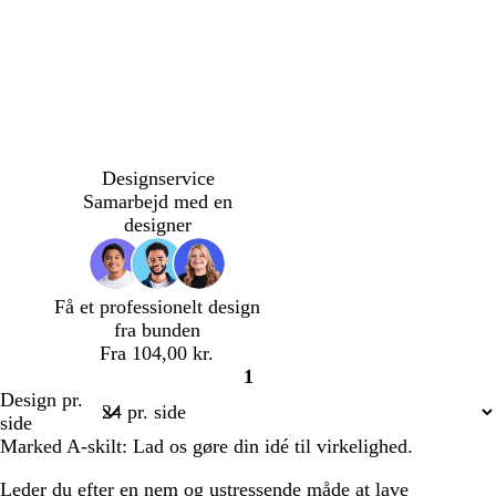
n
n
å
h
b
h
m
c
s
l
l
s
s
v
e
v
ø
r
y
a
y
ø
y
Designservice
i
i
i
r
e
r
v
s
g
r
Samarbejd med en
d
g
d
k
m
e
e
e
r
e
designer
e
e
e
n
n
b
ø
n
g
f
d
l
n
f
r
a
e
å
a
Få et professionelt design
å
r
l
r
fra bunden
v
b
v
Fra 104,00 kr.
e
l
e
1
t
å
t
Side
Design pr.
1
side
Marked A-skilt: Lad os gøre din idé til virkelighed.
Leder du efter en nem og ustressende måde at lave