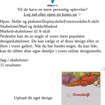
Slide
Vil du have en mere personlig oplevelse?
1
Log ind eller opret en konto nu
✨
af
Hjem
Skilte og plakater
Displayskilte
Fortorvsskilte
A-skilt
1
...
Skabeloner
Mad og drikke
Marked
Marked-skabeloner til A-skilt
Nedenfor kan du se nogle af vores mest populære
designskabeloner. Du kan vælge et af disse design eller se
flere i vores galleri. Når du har fundet noget, du kan lide,
kan du tilføre dine egne detaljer i vores online designstudie.
Søg i skabeloner
11 resultater
Filtre
Upload dit eget design