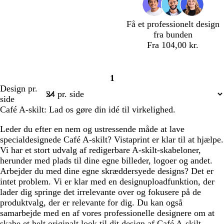
n
å
å
n
Få et professionelt design
fra bunden
Fra 104,00 kr.
l
b
l
l
c
1
y
l
y
y
r
Side
Design pr.
s
å
s
s
e
1
side
v
g
e
l
m
Café A-skilt: Lad os gøre din idé til virkelighed.
i
r
g
y
e
o
ø
r
s
Leder du efter en nem og ustressende måde at lave
l
n
å
e
specialdesignede Café A-skilt? Vistaprint er klar til at hjælpe.
e
r
Vi har et stort udvalg af redigerbare A-skilt-skabeloner,
t
ø
herunder med plads til dine egne billeder, logoer og andet.
d
Arbejder du med dine egne skræddersyede designs? Det er
intet problem. Vi er klar med en designuploadfunktion, der
lader dig springe det irrelevante over og fokusere på de
produktvalg, der er relevante for dig. Du kan også
samarbejde med en af vores professionelle designere om at
skabe et helt originalt look til dit design af Café A-skilt.