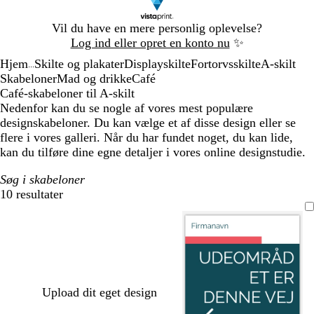
Slide
Vil du have en mere personlig oplevelse?
1
Log ind eller opret en konto nu
✨
af
Hjem
Skilte og plakater
Displayskilte
Fortorvsskilte
A-skilt
1
...
Skabeloner
Mad og drikke
Café
Café-skabeloner til A-skilt
Nedenfor kan du se nogle af vores mest populære
designskabeloner. Du kan vælge et af disse design eller se
flere i vores galleri. Når du har fundet noget, du kan lide,
kan du tilføre dine egne detaljer i vores online designstudie.
Søg i skabeloner
10 resultater
Filtre
Upload dit eget design