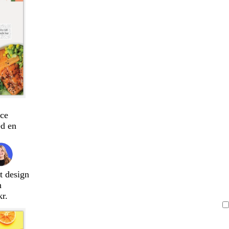
ce
d en
t design
n
kr.