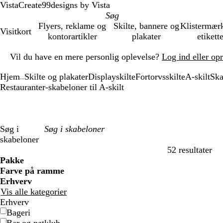
VistaCreate
99designs by Vista
Flyers, reklame og
Skilte, bannere og
Klistermær
Visitkort
kontorartikler
plakater
etikett
Slide
Vil du have en mere personlig oplevelse?
Log ind eller op
1
af
Hjem
Skilte og plakater
Displayskilte
Fortorvsskilte
A-skilt
Ska
1
...
Restauranter-skabeloner til A-skilt
Søg i
skabeloner
52 resultater
Filtre
Pakke
Farve på ramme
Erhverv
Vis alle kategorier
Erhverv
Bageri