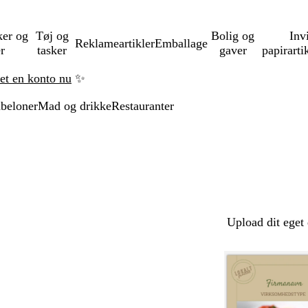
ker og
Tøj og
Bolig og
Inv
Reklameartikler
Emballage
er
tasker
gaver
papirarti
ret en konto nu
✨
beloner
Mad og drikke
Restauranter
Upload dit eget