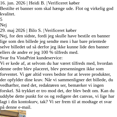
16. jun. 2026
|
Heidi B.
|
Verificeret køber
Bestilte et banner som skal hænge ude. Flot og virkelig god
kvalitet.
5
Nej
29. maj 2026
|
Bilo S.
|
Verificeret køber
Nej, for den sidste, fordi jeg skulle have bestile en banner
lige som den billede jeg sendte men i har bare prientede
selve billedet ud så derfor jeg ikke kunne lide den banner
ellers de andre er jeg 100 % tilfreds med.
Svar fra VistaPrint kundeservice:
Vi er kede af, at selvom du har været tilfreds med, hvordan
denne ordre blev placeret, blev presenningen ikke som
forventet. Vi gør altid vores bedste for at levere produkter,
der opfylder dine krav. Når vi sammenligner det billede, du
vedhæfter, med det, redaktøren ser, bemærker vi ingen
forskel. Så trykket er tro mod det, der blev bedt om. Kan du
uddybe dette punkt for os og redigere det canvas, vi lige har
lagt i din kontokurv, tak? Vi ser frem til at modtage et svar
på denne e-mail.