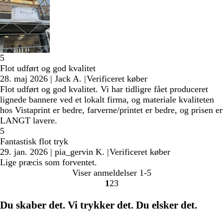
5
Flot udført og god kvalitet
28. maj 2026
|
Jack A.
|
Verificeret køber
Flot udført og god kvalitet. Vi har tidligre fået produceret
lignede bannere ved et lokalt firma, og materiale kvaliteten
hos Vistaprint er bedre, farverne/printet er bedre, og prisen er
LANGT lavere.
5
Fantastisk flot tryk
29. jan. 2026
|
pia_gervin K.
|
Verificeret køber
Lige præcis som forventet.
Viser anmeldelser
1-5
1
2
3
Gå
Gå
Gå
til
til
til
Du skaber det. Vi trykker det. Du elsker det.
side
side
side