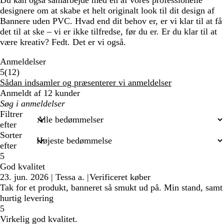
Du kan også samarbejde med en af vores professionelle
designere om at skabe et helt originalt look til dit design af
Bannere uden PVC. Hvad end dit behov er, er vi klar til at få
det til at ske – vi er ikke tilfredse, før du er. Er du klar til at
være kreativ? Fedt. Det er vi også.
Anmeldelser
12
5
(
12
)
anmeldelser
Sådan indsamler og præsenterer vi anmeldelser
Anmeldt af 12 kunder
Min
søgetekst
Filtrer
efter
Sorter
efter
5
God kvalitet
23. jun. 2026
|
Tessa a.
|
Verificeret køber
Tak for et produkt, banneret så smukt ud på. Min stand, samt
hurtig levering
5
Virkelig god kvalitet.