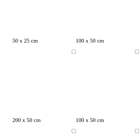
e
å
o
a
r
t
r
ø
t
v
d
a
e
t
50 x 25 cm
100 x 50 cm
Indlæser
Indlæser
s
h
h
h
m
200 x 50 cm
100 x 50 cm
o
v
v
v
ø
r
i
i
i
r
Indlæser
Indlæser