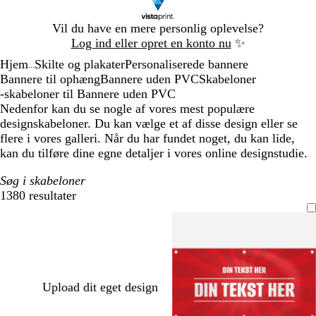
Slide
Vil du have en mere personlig oplevelse?
1
Log ind eller opret en konto nu
✨
af
Hjem
Skilte og plakater
Personaliserede bannere
1
...
Bannere til ophæng
Bannere uden PVC
Skabeloner
-skabeloner til Bannere uden PVC
Nedenfor kan du se nogle af vores mest populære
designskabeloner. Du kan vælge et af disse design eller se
flere i vores galleri. Når du har fundet noget, du kan lide,
kan du tilføre dine egne detaljer i vores online designstudie.
Søg i skabeloner
1380 resultater
Filtre
Upload dit eget design