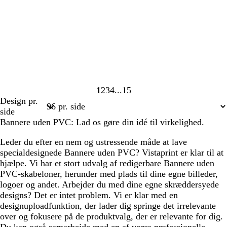
1
2
3
4
15
Side
Side
Side
Side
Side
Design pr.
1
2
3
4
15
side
Bannere uden PVC: Lad os gøre din idé til virkelighed.
Leder du efter en nem og ustressende måde at lave
specialdesignede Bannere uden PVC? Vistaprint er klar til at
hjælpe. Vi har et stort udvalg af redigerbare Bannere uden
PVC-skabeloner, herunder med plads til dine egne billeder,
logoer og andet. Arbejder du med dine egne skræddersyede
designs? Det er intet problem. Vi er klar med en
designuploadfunktion, der lader dig springe det irrelevante
over og fokusere på de produktvalg, der er relevante for dig.