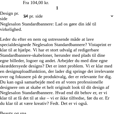
Fra 104,00 kr.
1
Side
Design pr.
1
side
Neglesalon Standardbannere: Lad os gøre din idé til
virkelighed.
Leder du efter en nem og ustressende måde at lave
specialdesignede Neglesalon Standardbannere? Vistaprint er
klar til at hjælpe. Vi har et stort udvalg af redigerbare
Standardbannere-skabeloner, herunder med plads til dine
egne billeder, logoer og andet. Arbejder du med dine egne
skræddersyede designs? Det er intet problem. Vi er klar med
en designuploadfunktion, der lader dig springe det irrelevante
over og fokusere på de produktvalg, der er relevante for dig.
Du kan også samarbejde med en af vores professionelle
designere om at skabe et helt originalt look til dit design af
Neglesalon Standardbannere. Hvad end dit behov er, er vi
klar til at få det til at ske – vi er ikke tilfredse, før du er. Er
du klar til at være kreativ? Fedt. Det er vi også.
Beauty og spa