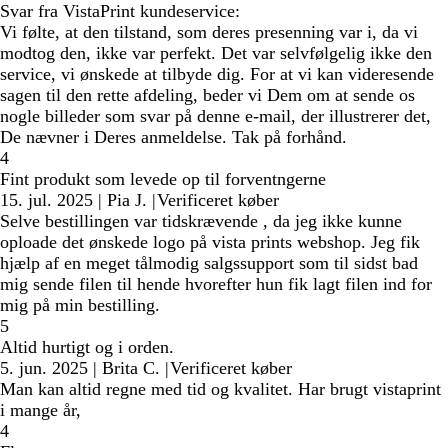
Svar fra VistaPrint kundeservice:
Vi følte, at den tilstand, som deres presenning var i, da vi
modtog den, ikke var perfekt. Det var selvfølgelig ikke den
service, vi ønskede at tilbyde dig. For at vi kan videresende
sagen til den rette afdeling, beder vi Dem om at sende os
nogle billeder som svar på denne e-mail, der illustrerer det,
De nævner i Deres anmeldelse. Tak på forhånd.
4
Fint produkt som levede op til forventngerne
15. jul. 2025
|
Pia J.
|
Verificeret køber
Selve bestillingen var tidskrævende , da jeg ikke kunne
oploade det ønskede logo på vista prints webshop. Jeg fik
hjælp af en meget tålmodig salgssupport som til sidst bad
mig sende filen til hende hvorefter hun fik lagt filen ind for
mig på min bestilling.
5
Altid hurtigt og i orden.
5. jun. 2025
|
Brita C.
|
Verificeret køber
Man kan altid regne med tid og kvalitet. Har brugt vistaprint
i mange år,
4