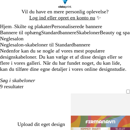
Slide
Vil du have en mere personlig oplevelse?
1
Log ind eller opret en konto nu
✨
af
Hjem
Skilte og plakater
Personaliserede bannere
1
...
Bannere til ophæng
Standardbannere
Skabeloner
Beauty og spa
Neglesalon
Neglesalon-skabeloner til Standardbannere
Nedenfor kan du se nogle af vores mest populære
designskabeloner. Du kan vælge et af disse design eller se
flere i vores galleri. Når du har fundet noget, du kan lide,
kan du tilføre dine egne detaljer i vores online designstudie.
Søg i skabeloner
9 resultater
Filtre
Upload dit eget design