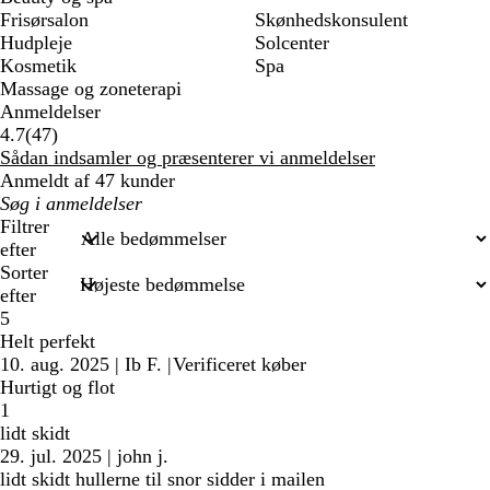
Frisørsalon
Skønhedskonsulent
Hudpleje
Solcenter
Kosmetik
Spa
Massage og zoneterapi
Anmeldelser
47
4.7
(
47
)
anmeldelser
Sådan indsamler og præsenterer vi anmeldelser
Anmeldt af 47 kunder
Min
søgetekst
Filtrer
efter
Sorter
efter
5
Helt perfekt
10. aug. 2025
|
Ib F.
|
Verificeret køber
Hurtigt og flot
1
lidt skidt
29. jul. 2025
|
john j.
lidt skidt hullerne til snor sidder i mailen