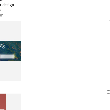
t design
n
kr.