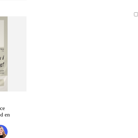
ce
d en