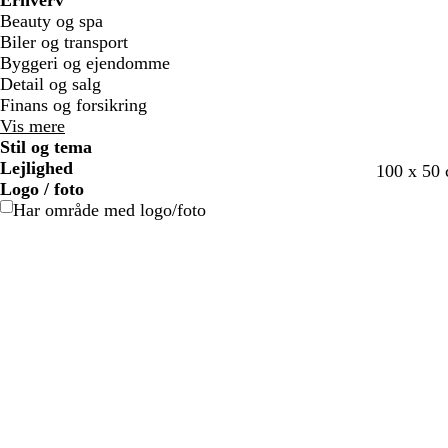
Erhverv
e
e
f
f
ø
ø
Beauty og spa
a
a
d
d
Biler og transport
r
r
Byggeri og ejendomme
v
v
Detail og salg
e
e
Finans og forsikring
d
d
Vis mere
e
e
Stil og tema
Lejlighed
100 x 50
Logo / foto
Har område med logo/foto