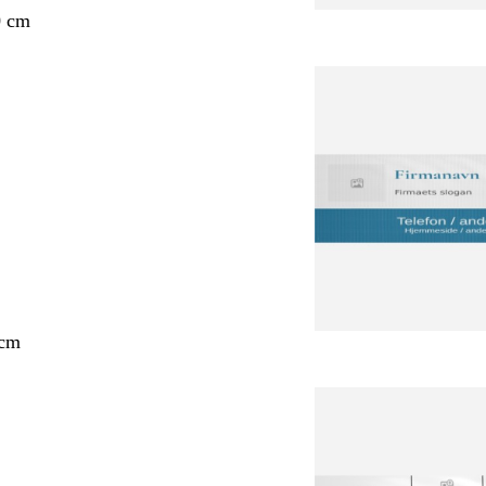
0 cm
 cm