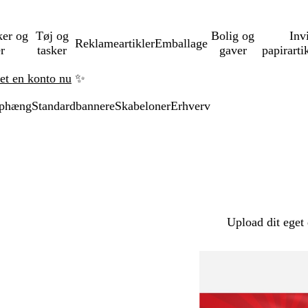
ker og
Tøj og
Bolig og
Inv
Reklameartikler
Emballage
er
tasker
gaver
papirarti
ret en konto nu
✨
ophæng
Standardbannere
Skabeloner
Erhverv
Upload dit eget