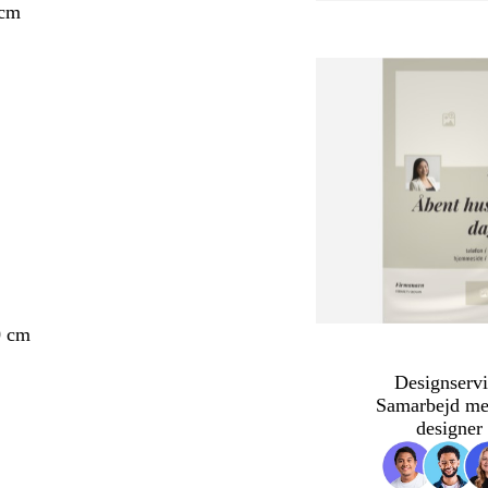
 cm
0 cm
Designservi
Samarbejd me
designer