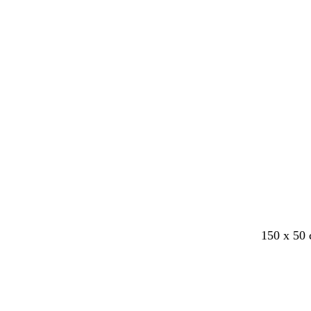
å
r
v
e
t
150 x 50