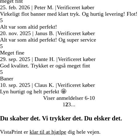
meget fint
25. feb. 2026
|
Peter M.
|
Verificeret køber
Virkeligt flot banner med klart tryk. Og hurtig levering! Flot!
5
Alt var som altid perfekt!
20. nov. 2025
|
Janus B.
|
Verificeret køber
Alt var som altid perfekt! Og super service
5
Meget fine
29. sep. 2025
|
Dante H.
|
Verificeret køber
God kvalitet. Trykket er også meget fint
5
Baner
10. sep. 2025
|
Claus K.
|
Verificeret køber
Lyn hurtigt og helt perfekt 🤩
Viser anmeldelser
6-10
1
2
3
Gå
Gå
Gå
til
til
til
Du skaber det. Vi trykker det. Du elsker det.
side
side
side
VistaPrint er
klar til at hjælpe
dig hele vejen.