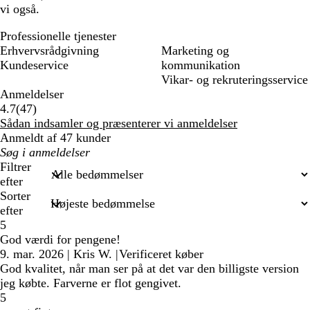
vi også.
Professionelle tjenester
Erhvervsrådgivning
Marketing og
Kundeservice
kommunikation
Vikar- og rekruteringsservice
Anmeldelser
47
4.7
(
47
)
anmeldelser
Sådan indsamler og præsenterer vi anmeldelser
Anmeldt af 47 kunder
Min
søgetekst
Filtrer
efter
Sorter
efter
5
God værdi for pengene!
9. mar. 2026
|
Kris W.
|
Verificeret køber
God kvalitet, når man ser på at det var den billigste version
jeg købte. Farverne er flot gengivet.
5