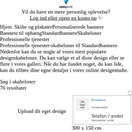
Slide
Vil du have en mere personlig oplevelse?
1
Log ind eller opret en konto nu
✨
af
Hjem
Skilte og plakater
Personaliserede bannere
1
...
Bannere til ophæng
Standardbannere
Skabeloner
Professionelle tjenester
Professionelle tjenester-skabeloner til Standardbannere
Nedenfor kan du se nogle af vores mest populære
designskabeloner. Du kan vælge et af disse design eller se
flere i vores galleri. Når du har fundet noget, du kan lide,
kan du tilføre dine egne detaljer i vores online designstudie.
Søg i skabeloner
76 resultater
Filtre
Upload dit eget design
300 x 150 cm