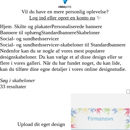
Slide
Vil du have en mere personlig oplevelse?
1
Log ind eller opret en konto nu
✨
af
Hjem
Skilte og plakater
Personaliserede bannere
1
...
Bannere til ophæng
Standardbannere
Skabeloner
Social- og sundhedsservicer
Social- og sundhedsservicer-skabeloner til Standardbannere
Nedenfor kan du se nogle af vores mest populære
designskabeloner. Du kan vælge et af disse design eller se
flere i vores galleri. Når du har fundet noget, du kan lide,
kan du tilføre dine egne detaljer i vores online designstudie.
Søg i skabeloner
33 resultater
Filtre
Upload dit eget design