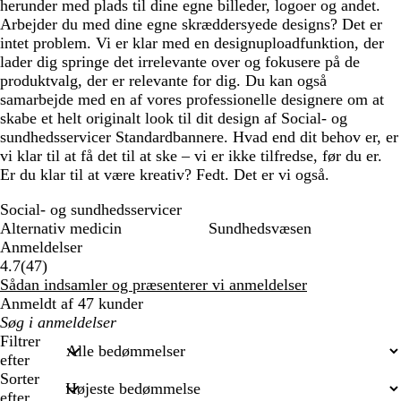
herunder med plads til dine egne billeder, logoer og andet.
Arbejder du med dine egne skræddersyede designs? Det er
intet problem. Vi er klar med en designuploadfunktion, der
lader dig springe det irrelevante over og fokusere på de
produktvalg, der er relevante for dig. Du kan også
samarbejde med en af vores professionelle designere om at
skabe et helt originalt look til dit design af Social- og
sundhedsservicer Standardbannere. Hvad end dit behov er, er
vi klar til at få det til at ske – vi er ikke tilfredse, før du er.
Er du klar til at være kreativ? Fedt. Det er vi også.
Social- og sundhedsservicer
Alternativ medicin
Sundhedsvæsen
Anmeldelser
47
4.7
(
47
)
anmeldelser
Sådan indsamler og præsenterer vi anmeldelser
Anmeldt af 47 kunder
Min
søgetekst
Filtrer
efter
Sorter
efter