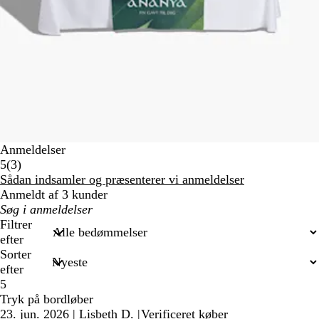
Anmeldelser
3
5
(
3
)
anmeldelser
Sådan indsamler og præsenterer vi anmeldelser
Anmeldt af 3 kunder
Min
søgetekst
Filtrer
efter
Sorter
efter
5
Tryk på bordløber
23. jun. 2026
|
Lisbeth D.
|
Verificeret køber