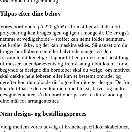
virksomhed uforglemmelig.
Tilpas efter dine behov
Vores bordløbere på 220 g/m² er fremstillet af slidstærkt
polyester og kan bruges igen og igen i mange år. De er også
nemme at vedligeholde – stoffet kan nemt foldes sammen,
det krøller ikke, og det kan maskinvaskes. Så uanset om du
bruger bordløberen en eller halvtreds gange, vil den
forvandle dit kedelige klapbord til en professionel udstilling
til messer, udendørsevents og fremvisning i butikken. For at
begynde at designe din bordløber skal du vælge, om motivet
skal dække hele løberen eller kun et bestemt område, og
derefter kan du uploade dit logo eller dit eget design. Derfra
kan du tilpasse den endnu mere med tekst, farver og andre
designelementer, så din bordløber passer til din vision og
dine mål for arrangementet.
Nem design- og bestillingsproces
Vælg mellem vores udvalg af branchespecifikke skabeloner,