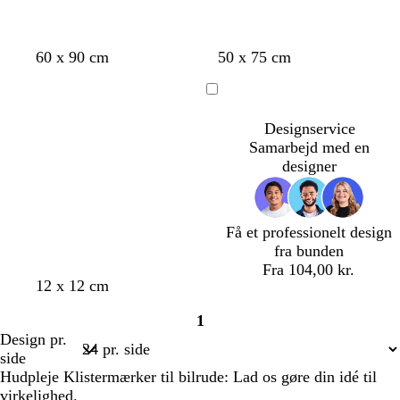
å
s
r
b
l
g
h
m
m
s
60 x 90 cm
50 x 75 cm
o
ø
l
y
u
v
ø
ø
k
r
d
å
s
l
i
r
r
o
Indlæser
t
e
d
k
k
v
Designservice
r
e
e
g
Samarbejd med en
ø
b
l
r
designer
d
l
i
ø
å
l
n
l
a
Få et professionelt design
fra bunden
Fra 104,00 kr.
b
s
l
l
s
12 x 12 cm
e
ø
a
y
y
1
i
g
v
s
r
Side
Design pr.
g
r
e
e
e
1
side
e
ø
n
g
n
Hudpleje Klistermærker til bilrude: Lad os gøre din idé til
n
d
r
f
virkelighed.
e
å
a