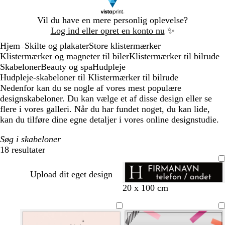
Slide
Vil du have en mere personlig oplevelse?
1
Log ind eller opret en konto nu
✨
af
Hjem
Skilte og plakater
Store klistermærker
1
...
Klistermærker og magneter til biler
Klistermærker til bilrude
Skabeloner
Beauty og spa
Hudpleje
Hudpleje-skabeloner til Klistermærker til bilrude
Nedenfor kan du se nogle af vores mest populære
designskabeloner. Du kan vælge et af disse design eller se
flere i vores galleri. Når du har fundet noget, du kan lide,
kan du tilføre dine egne detaljer i vores online designstudie.
Søg i skabeloner
18 resultater
Filtre
Upload dit eget design
20 x 100 cm