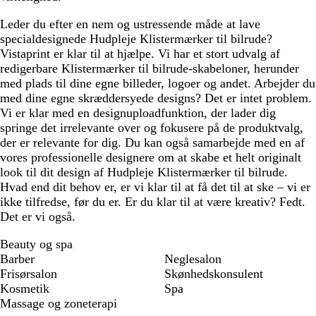
l
r
Leder du efter en nem og ustressende måde at lave
b
v
specialdesignede Hudpleje Klistermærker til bilrude?
l
e
Vistaprint er klar til at hjælpe. Vi har et stort udvalg af
å
t
redigerbare Klistermærker til bilrude-skabeloner, herunder
med plads til dine egne billeder, logoer og andet. Arbejder du
med dine egne skræddersyede designs? Det er intet problem.
Vi er klar med en designuploadfunktion, der lader dig
springe det irrelevante over og fokusere på de produktvalg,
der er relevante for dig. Du kan også samarbejde med en af
vores professionelle designere om at skabe et helt originalt
look til dit design af Hudpleje Klistermærker til bilrude.
Hvad end dit behov er, er vi klar til at få det til at ske – vi er
ikke tilfredse, før du er. Er du klar til at være kreativ? Fedt.
Det er vi også.
Beauty og spa
Barber
Neglesalon
Frisørsalon
Skønhedskonsulent
Kosmetik
Spa
Massage og zoneterapi