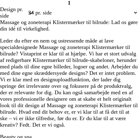
1
Side
Design pr.
1
side
Massage og zoneterapi Klistermærker til bilrude: Lad os gøre
din idé til virkelighed.
Leder du efter en nem og ustressende måde at lave
specialdesignede Massage og zoneterapi Klistermærker til
bilrude? Vistaprint er klar til at hjælpe. Vi har et stort udvalg
af redigerbare Klistermærker til bilrude-skabeloner, herunder
med plads til dine egne billeder, logoer og andet. Arbejder du
med dine egne skræddersyede designs? Det er intet problem.
Vi er klar med en designuploadfunktion, der lader dig
springe det irrelevante over og fokusere på de produktvalg,
der er relevante for dig. Du kan også samarbejde med en af
vores professionelle designere om at skabe et helt originalt
look til dit design af Massage og zoneterapi Klistermærker til
bilrude. Hvad end dit behov er, er vi klar til at få det til at
ske – vi er ikke tilfredse, før du er. Er du klar til at være
kreativ? Fedt. Det er vi også.
Beauty og spa