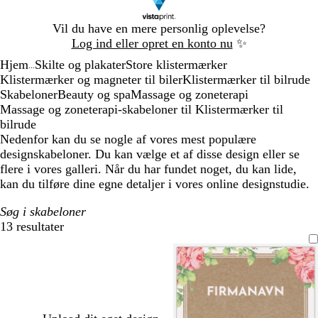
Slide
Vil du have en mere personlig oplevelse?
1
Log ind eller opret en konto nu
✨
af
Hjem
Skilte og plakater
Store klistermærker
1
...
Klistermærker og magneter til biler
Klistermærker til bilrude
Skabeloner
Beauty og spa
Massage og zoneterapi
Massage og zoneterapi-skabeloner til Klistermærker til
bilrude
Nedenfor kan du se nogle af vores mest populære
designskabeloner. Du kan vælge et af disse design eller se
flere i vores galleri. Når du har fundet noget, du kan lide,
kan du tilføre dine egne detaljer i vores online designstudie.
Søg i skabeloner
13 resultater
Filtre