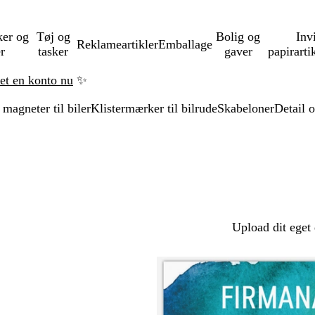
ker og
Tøj og
Bolig og
Inv
Reklameartikler
Emballage
er
tasker
gaver
papirarti
ret en konto nu
✨
magneter til biler
Klistermærker til bilrude
Skabeloner
Detail o
Upload dit eget