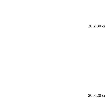
s
r
b
l
g
h
m
m
s
30 x 30 
o
ø
l
y
u
v
ø
ø
k
r
d
å
s
l
i
r
r
o
t
e
d
k
k
v
r
e
e
g
ø
b
l
r
d
l
i
ø
å
l
n
l
a
b
c
b
t
20 x 20 
e
r
e
e
i
e
i
r