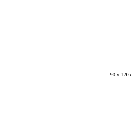
Indlæser
g
m
g
r
e
e
e
a
k
o
t
t
a
90 x 120
Indlæser