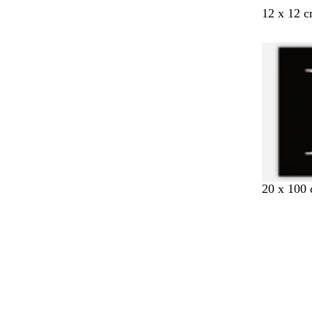
l
l
r
r
u
u
r
r
ø
ø
r
r
v
v
o
o
r
r
r
r
i
i
y
y
12 x 12 
å
å
ø
ø
l
l
a
a
d
d
å
å
i
i
r
r
u
u
e
e
l
l
s
s
n
n
n
n
d
d
t
t
n
n
m
m
l
l
e
e
g
g
e
e
a
a
r
r
e
e
f
f
ø
ø
a
a
d
d
r
r
v
v
e
e
d
d
e
e
20 x 100