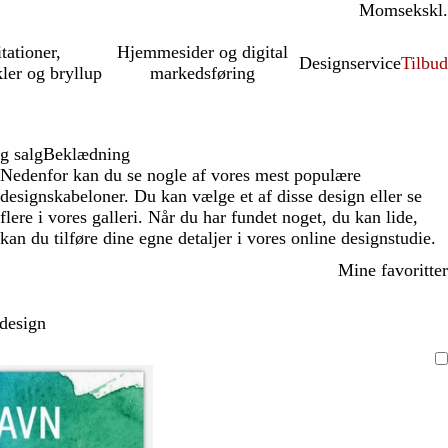
Moms
inkl.
ekskl.
itationer,
Hjemmesider og digital
Designservice
Tilbud
kler og bryllup
markedsføring
g salg
Beklædning
Nedenfor kan du se nogle af vores mest populære
designskabeloner. Du kan vælge et af disse design eller se
flere i vores galleri. Når du har fundet noget, du kan lide,
kan du tilføre dine egne detaljer i vores online designstudie.
Mine favoritter
 design