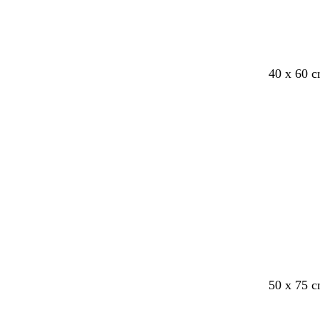
l
t
g
o
40 x 60 
y
u
u
l
s
r
l
i
Indlæser
e
k
v
r
i
e
ø
s
n
d
g
r
ø
n
s
l
50 x 75 
y
y
r
s