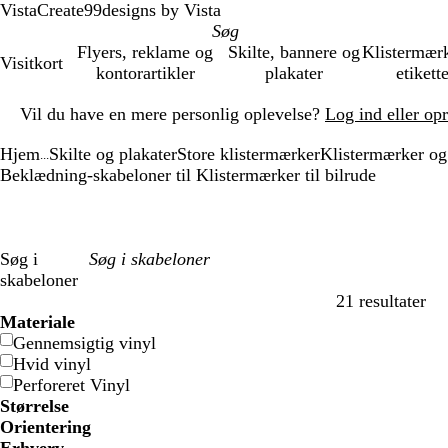
VistaCreate
99designs by Vista
Flyers, reklame og
Skilte, bannere og
Klistermær
Visitkort
kontorartikler
plakater
etikett
Slide
Vil du have en mere personlig oplevelse?
Log ind eller op
1
af
Hjem
Skilte og plakater
Store klistermærker
Klistermærker og 
1
...
Beklædning-skabeloner til Klistermærker til bilrude
Søg i
skabeloner
21 resultater
Filtre
Materiale
Gennemsigtig vinyl
Hvid vinyl
Perforeret Vinyl
Størrelse
Orientering