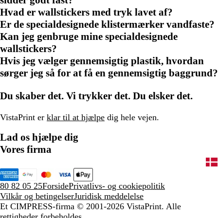
sidder godt fast?
Hvad er wallstickers med tryk lavet af?
Er de specialdesignede klistermærker vandfaste?
Kan jeg genbruge mine specialdesignede
wallstickers?
Hvis jeg vælger gennemsigtig plastik, hvordan
sørger jeg så for at få en gennemsigtig baggrund?
Du skaber det. Vi trykker det. Du elsker det.
VistaPrint er
klar til at hjælpe
dig hele vejen.
Lad os hjælpe dig
Vores firma
80 82 05 25
Forside
Privatlivs- og cookiepolitik
Vilkår og betingelser
Juridisk meddelelse
Et CIMPRESS-firma
© 2001-2026 VistaPrint. Alle
rettigheder forbeholdes.