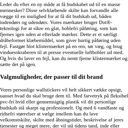
Leder du efter en ny måde at få budskabet ud til en masse
mennesker? Disse selvklæbende skilte kan forvandle alle
vægge til en mulighed for at få dit budskab ud, båden
indendørs og udendørs. Vores mærkater bruger Dot®-
teknologi for at sikre en glat, boblefri påføring, som kan
fjernes igen uden at efterlade mærker. Dette er et særligt
dråbeformet klæbemiddel, som giver hurtig påføring uden
fejl. Fastgør blot klistermærket på en ren, tør væg, og brug
vinduesskraberen til at presse eventuelle luftbobler ud med.
Og hvis du laver en fejl, kan du nemt fjerne klistermærket og
sætte det på igen.
Valgmuligheder, der passer til dit brand
Vores personlige wallstickers vil helt sikkert vække opsigt,
uanset hvad du skal bruge dem til. Med farvetryk på fleksibel
pvc-fri hvid eller gennemsigtig plastik vil dit personlige
budskab stå skarpt og professionelt. Og med 6 vandfaste og
ridsefri størrelser at vælge imellem kan du lave
velkomstskilte, skilte med åbningstider, beskrivelse af jeres
tjenester og meget mere, der vil stå tidens tand, inde eller