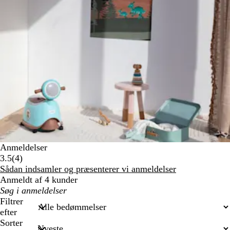
Anmeldelser
4
3.5
(
4
)
anmeldelser
Sådan indsamler og præsenterer vi anmeldelser
Anmeldt af 4 kunder
Min
søgetekst
Filtrer
efter
Sorter