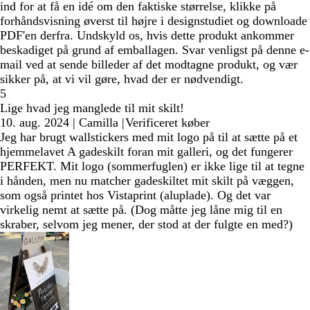
ind for at få en idé om den faktiske størrelse, klikke på
forhåndsvisning øverst til højre i designstudiet og downloade
PDF'en derfra. Undskyld os, hvis dette produkt ankommer
beskadiget på grund af emballagen. Svar venligst på denne e-
mail ved at sende billeder af det modtagne produkt, og vær
sikker på, at vi vil gøre, hvad der er nødvendigt.
5
Lige hvad jeg manglede til mit skilt!
10. aug. 2024
|
Camilla
|
Verificeret køber
Jeg har brugt wallstickers med mit logo på til at sætte på et
hjemmelavet A gadeskilt foran mit galleri, og det fungerer
PERFEKT. Mit logo (sommerfuglen) er ikke lige til at tegne
i hånden, men nu matcher gadeskiltet mit skilt på væggen,
som også printet hos Vistaprint (aluplade). Og det var
virkelig nemt at sætte på. (Dog måtte jeg låne mig til en
skraber, selvom jeg mener, der stod at der fulgte en med?)