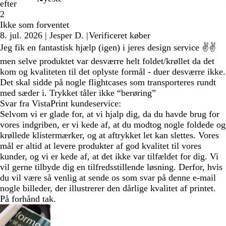
efter
2
Ikke som forventet
8. jul. 2026
|
Jesper D.
|
Verificeret køber
Jeg fik en fantastisk hjælp (igen) i jeres design service ✌️✌️
men selve produktet var desværre helt foldet/krøllet da det
kom og kvaliteten til det oplyste formål - duer desværre ikke.
Det skal sidde på nogle flightcases som transporteres rundt
med sæder i. Trykket tåler ikke “berøring”
Svar fra VistaPrint kundeservice:
Selvom vi er glade for, at vi hjalp dig, da du havde brug for
vores indgriben, er vi kede af, at du modtog nogle foldede og
krøllede klistermærker, og at aftrykket let kan slettes. Vores
mål er altid at levere produkter af god kvalitet til vores
kunder, og vi er kede af, at det ikke var tilfældet for dig. Vi
vil gerne tilbyde dig en tilfredsstillende løsning. Derfor, hvis
du vil være så venlig at sende os som svar på denne e-mail
nogle billeder, der illustrerer den dårlige kvalitet af printet.
På forhånd tak.