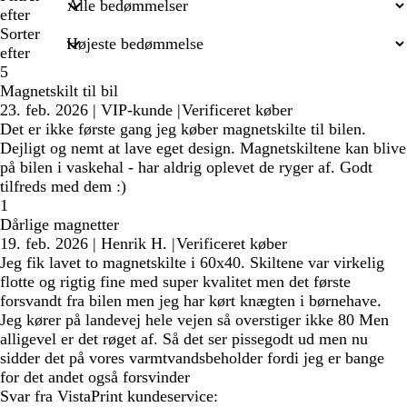
efter
Sorter
efter
5
Magnetskilt til bil
23. feb. 2026
|
VIP-kunde
|
Verificeret køber
Det er ikke første gang jeg køber magnetskilte til bilen.
Dejligt og nemt at lave eget design. Magnetskiltene kan blive
på bilen i vaskehal - har aldrig oplevet de ryger af. Godt
tilfreds med dem :)
1
Dårlige magnetter
19. feb. 2026
|
Henrik H.
|
Verificeret køber
Jeg fik lavet to magnetskilte i 60x40. Skiltene var virkelig
flotte og rigtig fine med super kvalitet men det første
forsvandt fra bilen men jeg har kørt knægten i børnehave.
Jeg kører på landevej hele vejen så overstiger ikke 80 Men
alligevel er det røget af. Så det ser pissegodt ud men nu
sidder det på vores varmtvandsbeholder fordi jeg er bange
for det andet også forsvinder
Svar fra VistaPrint kundeservice: