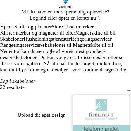
Slide
Vil du have en mere personlig oplevelse?
1
Log ind eller opret en konto nu
✨
af
Hjem
Skilte og plakater
Store klistermærker
1
...
Klistermærker og magneter til biler
Magnetskilte til bil
Skabeloner
Husholdningstjenester
Rengøringsservicer
Rengøringsservicer-skabeloner til Magnetskilte til bil
Nedenfor kan du se nogle af vores mest populære
designskabeloner. Du kan vælge et af disse design eller se
flere i vores galleri. Når du har fundet noget, du kan lide,
kan du tilføre dine egne detaljer i vores online designstudie.
Søg i skabeloner
22 resultater
Filtre
Upload dit eget design