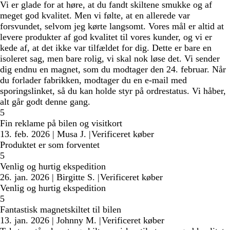
Vi er glade for at høre, at du fandt skiltene smukke og af
meget god kvalitet. Men vi følte, at en allerede var
forsvundet, selvom jeg kørte langsomt. Vores mål er altid at
levere produkter af god kvalitet til vores kunder, og vi er
kede af, at det ikke var tilfældet for dig. Dette er bare en
isoleret sag, men bare rolig, vi skal nok løse det. Vi sender
dig endnu en magnet, som du modtager den 24. februar. Når
du forlader fabrikken, modtager du en e-mail med
sporingslinket, så du kan holde styr på ordrestatus. Vi håber,
alt går godt denne gang.
5
Fin reklame på bilen og visitkort
13. feb. 2026
|
Musa J.
|
Verificeret køber
Produktet er som forventet
5
Venlig og hurtig ekspedition
26. jan. 2026
|
Birgitte S.
|
Verificeret køber
Venlig og hurtig ekspedition
5
Fantastisk magnetskiltet til bilen
13. jan. 2026
|
Johnny M.
|
Verificeret køber