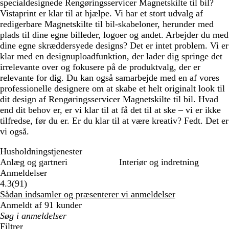
specialdesignede Rengøringsservicer Magnetskilte til bil?
Vistaprint er klar til at hjælpe. Vi har et stort udvalg af
redigerbare Magnetskilte til bil-skabeloner, herunder med
plads til dine egne billeder, logoer og andet. Arbejder du med
dine egne skræddersyede designs? Det er intet problem. Vi er
klar med en designuploadfunktion, der lader dig springe det
irrelevante over og fokusere på de produktvalg, der er
relevante for dig. Du kan også samarbejde med en af vores
professionelle designere om at skabe et helt originalt look til
dit design af Rengøringsservicer Magnetskilte til bil. Hvad
end dit behov er, er vi klar til at få det til at ske – vi er ikke
tilfredse, før du er. Er du klar til at være kreativ? Fedt. Det er
vi også.
Husholdningstjenester
Anlæg og gartneri
Interiør og indretning
Anmeldelser
91
4.3
(
91
)
anmeldelser
Sådan indsamler og præsenterer vi anmeldelser
Anmeldt af 91 kunder
Min
søgetekst
Filtrer