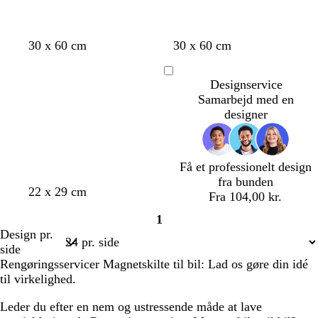
s
l
e
å
r
s
s
b
m
b
l
l
c
s
30 x 60 cm
30 x 60 cm
ø
t
t
e
ø
r
y
y
r
ø
d
å
å
i
r
u
s
s
e
g
Indlæser
Designservice
l
l
g
k
n
e
l
m
r
Samarbejd med en
e
e
b
y
e
ø
designer
l
l
s
n
i
å
e
l
r
l
ø
Få et professionelt design
a
d
fra bunden
h
h
l
h
h
22 x 29 cm
Fra 104,00 kr.
v
v
y
v
v
1
i
i
s
i
i
Side
Design pr.
d
d
e
d
d
1
side
g
Rengøringsservicer Magnetskilte til bil: Lad os gøre din idé
r
til virkelighed.
å
Leder du efter en nem og ustressende måde at lave