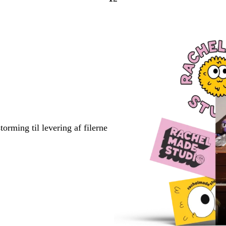
Gå
Gå
til
til
side
side
torming til levering af filerne