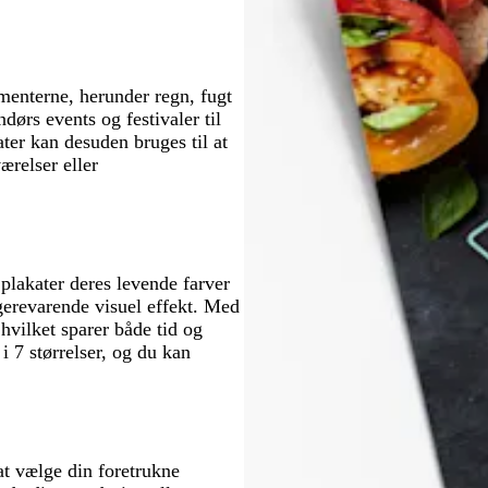
g
u
å
r
e
r
r
n
ø
t
v
ø
d
e
n
t
ementerne, herunder regn, fugt
dørs events og festivaler til
er kan desuden bruges til at
ærelser eller
 plakater deres levende farver
gerevarende visuel effekt. Med
hvilket sparer både tid og
i 7 størrelser, og du kan
 at vælge din foretrukne