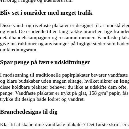
Til brug i fugtige og udendørs rum
ø
n
Bliv set i områder med meget trafik
Disse vand- og rivefaste plakater er designet til at modstå el
og vind. De er ideelle til en lang række brancher, lige fra uden
detailhandelskampagner og restaurantmenuer. Vandfaste plakat
give instruktioner og anvisninger på fugtige steder som badev
omklædningsrum.
Spar penge på færre udskiftninger
I modsætning til traditionelle papirplakater bevarer vandfaste
og klare budskaber uden megen slitage, hvilket sikrer en læn
disse holdbare plakater behøver du ikke at udskifte dem ofte, 
penge. Vandfaste plakater er trykt på glat, 158 g/m² papir, fås 
trykke dit design både lodret og vandret.
Branchedesigns til dig
Klar til at skabe dine vandfaste plakater? Det første skridt er