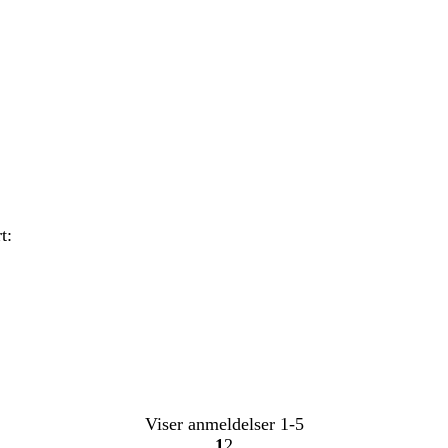
t:
Viser anmeldelser
1-5
1
2