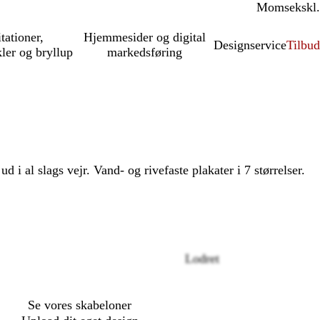
Moms
inkl.
ekskl.
itationer,
Hjemmesider og digital
Designservice
Tilbud
kler og bryllup
markedsføring
ud i al slags vejr. Vand- og rivefaste plakater i 7 størrelser.
Loading
Lodret
options
Se vores skabeloner