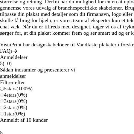
størrelse og retning. Derfra har du mulighed for enten at uplo
gennemse vores udvalg af branchespecifikke skabeloner. Brug 
tilpasse din plakat med detaljer som dit firmanavn, logo elle
skulle få brug for hjælp, er vores team af eksperter kun et tel
chat væk. Når du er tilfreds med designet, tager vi os af try
sørger for, at din plakat kommer frem og ser smart ud og er kla
VistaPrint har designskabeloner til
Vandfaste plakater
i forskel
FAQs
Anmeldelser
10
5
(
10
)
anmeldelser
Sådan indsamler og præsenterer vi
anmeldelser
Filtrer efter
5
stars
(
100
%)
4
stars
(
0
%)
3
stars
(
0
%)
2
stars
(
0
%)
1
star
(
0
%)
Anmeldt af 10 kunder
5