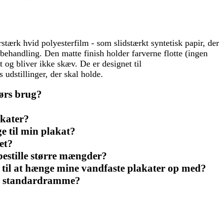
rstærk hvid polyesterfilm - som slidstærkt syntetisk papir, der
behandling. Den matte finish holder farverne flotte (ingen
gt og bliver ikke skæv. De er designet til
udstillinger, der skal holde.
dørs brug?
akater?
e til min plakat?
et?
bestille større mængder?
t til at hænge mine vandfaste plakater op med?
en standardramme?