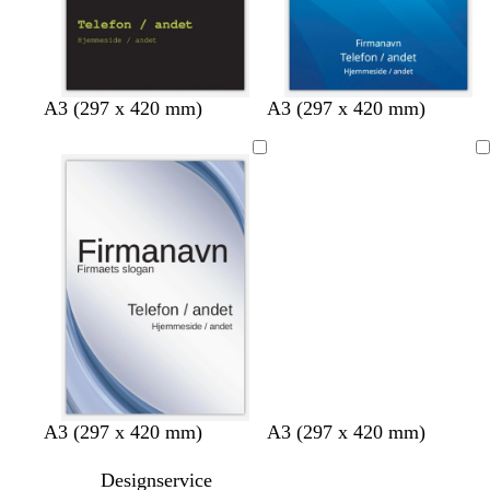
A3 (297 x 420 mm)
A3 (297 x 420 mm)
Indlæser
s
s
g
b
s
b
l
A3 (297 x 420 mm)
A3 (297 x 420 mm)
ø
y
u
e
y
l
y
g
r
l
i
r
å
s
Designservice