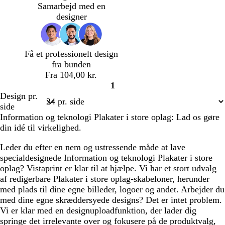
r
e
g
e
g
e
Samarbejd med en
ø
n
e
n
r
b
designer
n
f
f
ø
l
a
a
n
å
r
r
Få et professionelt design
v
v
fra bunden
e
e
Fra 104,00 kr.
t
t
1
Side
Design pr.
1
side
Information og teknologi Plakater i store oplag: Lad os gøre
din idé til virkelighed.
Leder du efter en nem og ustressende måde at lave
specialdesignede Information og teknologi Plakater i store
oplag? Vistaprint er klar til at hjælpe. Vi har et stort udvalg
af redigerbare Plakater i store oplag-skabeloner, herunder
med plads til dine egne billeder, logoer og andet. Arbejder du
med dine egne skræddersyede designs? Det er intet problem.
Vi er klar med en designuploadfunktion, der lader dig
springe det irrelevante over og fokusere på de produktvalg,