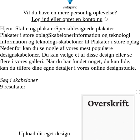
Slide
Vil du have en mere personlig oplevelse?
1
Log ind eller opret en konto nu
✨
af
Hjem
Skilte og plakater
Specialdesignede plakater
1
...
Plakater i store oplag
Skabeloner
Information og teknologi
Information og teknologi-skabeloner til Plakater i store oplag
Nedenfor kan du se nogle af vores mest populære
designskabeloner. Du kan vælge et af disse design eller se
flere i vores galleri. Når du har fundet noget, du kan lide,
kan du tilføre dine egne detaljer i vores online designstudie.
Søg i skabeloner
9 resultater
Filtre
Upload dit eget design