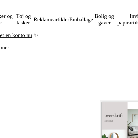
ker og
Tøj og
Bolig og
Inv
Reklameartikler
Emballage
er
tasker
gaver
papirarti
ret en konto nu
✨
oner