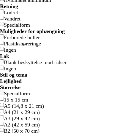
Hvidmalet aluminium
Retning
Lodret
Vandret
Specialform
Muligheder for ophængning
Forborede huller
l
l
s
m
l
s
Plastiksnøreringe
y
y
t
ø
y
o
Ingen
s
s
å
r
s
r
Lak
e
e
l
k
v
t
Blank beskyttelse mod ridser
g
g
e
i
Ingen
r
r
b
o
Stil og tema
å
å
l
l
Lejlighed
å
e
Størrelse
t
Specialform
15 x 15 cm
A5 (14,8 x 21 cm)
A4 (21 x 29 cm)
A3 (29 x 42 cm)
l
c
l
c
s
A2 (42 x 59 cm)
y
r
y
r
y
B2 (50 x 70 cm)
s
e
s
e
r