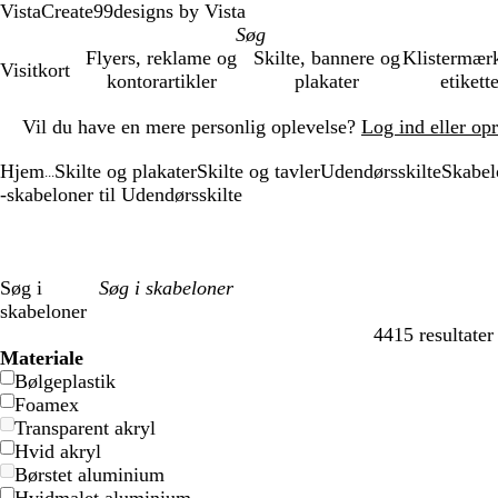
VistaCreate
99designs by Vista
Flyers, reklame og
Skilte, bannere og
Klistermær
Visitkort
kontorartikler
plakater
etikett
Slide
Vil du have en mere personlig oplevelse?
Log ind eller op
1
af
Hjem
Skilte og plakater
Skilte og tavler
Udendørsskilte
Skabel
1
...
-skabeloner til Udendørsskilte
Søg i
skabeloner
4415 resultater
Filtre
Materiale
Bølgeplastik
Foamex
Transparent akryl
Hvid akryl
Børstet aluminium