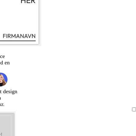
ce
d en
t design
n
kr.