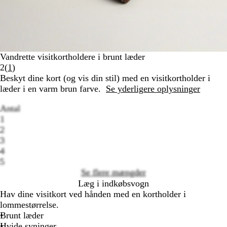
Vandrette visitkortholdere i brunt læder
Læs
2
(
1
)
1
Beskyt dine kort (og vis din stil) med en visitkortholder i
anmeldelser
læder i en varm brun farve.
Se yderligere oplysninger
Antal
1
2
3
Loading
4
options
5
Se flere mængder
Læg i indkøbsvogn
Hav dine visitkort ved hånden med en kortholder i
lommestørrelse.
Brunt læder
Hvide syninger