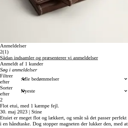
Anmeldelser
1
2
(
1
)
anmeldelser
Sådan indsamler og præsenterer vi anmeldelser
Anmeldt af 1 kunder
Min
søgetekst
Filtrer
efter
Sorter
efter
2
Flot etui, med 1 kæmpe fejl.
30. maj 2023
|
Stine
Etuiet er meget flot og lækkert, og småt så det passer perfekt
i en håndtaske. Dog stopper magneten der lukker den, med at