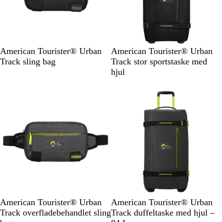
A
A
M
American Tourister® Urban
American Tourister® Urban
s
s
ø
Track sling bag
Track stor sportstaske med
f
f
r
hjul
a
a
k
l
l
k
t
t
a
s
s
k
o
o
i
r
r
t
t
S
S
B
M
American Tourister® Urban
American Tourister® Urban
o
o
e
a
Track overfladebehandlet sling
Track duffeltaske med hjul –