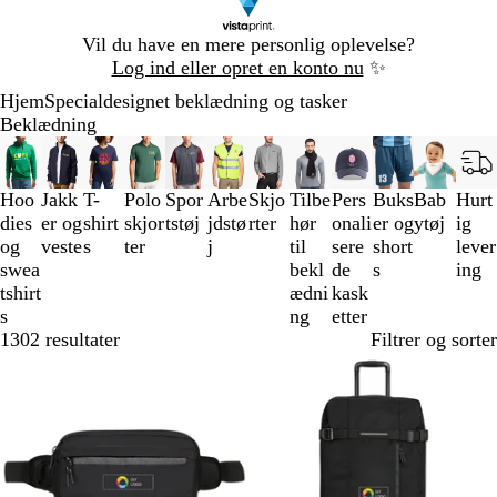
Slide
Vil du have en mere personlig oplevelse?
1
Log ind eller opret en konto nu
✨
af
Hjem
Specialdesignet beklædning og tasker
1
Beklædning
Slides
1
til
Hoo
Jakk
T-
Polo
Spor
Arbe
Skjo
Tilbe
Pers
Buks
Bab
Hurt
3
dies
er og
shirt
skjor
tstøj
jdstø
rter
hør
onali
er og
ytøj
ig
af
og
veste
s
ter
j
til
sere
short
lever
12
swea
bekl
de
s
ing
tshirt
ædni
kask
s
ng
etter
1302 resultater
Filtrer og sorter