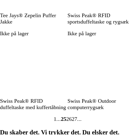
u
l
r
e
å
D
S
S
Tee Jays® Zepelin Puffer
Swiss Peak® RFID
y
o
o
Jakke
sportsduffeltaske og rygsæk
b
r
r
Ikke på lager
Ikke på lager
m
t
t
a
r
i
n
e
b
l
å
S
S
Swiss Peak® RFID
Swiss Peak® Outdoor
o
o
duffeltaske med kuffertåbning
computerrygsæk
r
r
1
25
26
27
t
t
Gå
Gå
Gå
Gå
til
til
til
til
Du skaber det. Vi trykker det. Du elsker det.
side
side
side
side