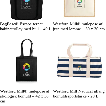
i
ø
i
n
d
t
e
g
b
r
l
å
S
G
N
BagBase® Escape ternet
Westford Mill® mulepose af
å
o
r
a
kabinetrolley med hjul – 40 L
jute med lomme – 30 x 30 cm
r
å
t
t
m
u
a
r
r
f
m
a
o
r
r
v
e
e
r
t
i
n
g
S
N
L
G
F
N
N
N
Westford Mill® mulepose af
Westford Mill Nautical aflang
o
a
y
r
r
a
a
a
økologisk bomuld – 42 x 38
bomuldssportstaske - 20 L
r
t
s
a
a
t
t
t
cm
t
u
e
f
n
u
u
u