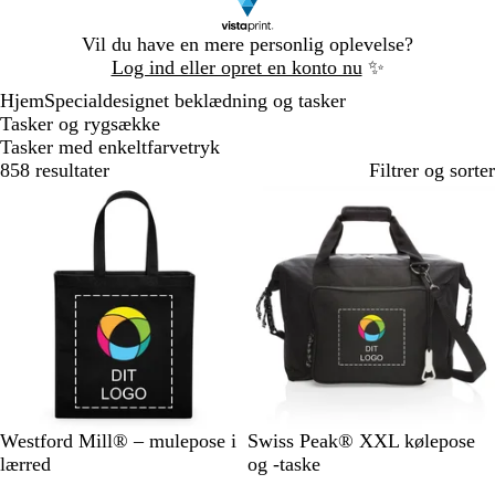
Slide
Vil du have en mere personlig oplevelse?
1
Log ind eller opret en konto nu
✨
af
Hjem
Specialdesignet beklædning og tasker
1
Tasker og rygsække
Tasker med enkeltfarvetryk
858 resultater
Filtrer og sorter
S
F
G
N
S
Westford Mill® – mulepose i
Swiss Peak® XXL kølepose
o
r
r
a
o
lærred
og -taske
r
a
a
t
r