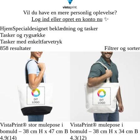
Slide
Vil du have en mere personlig oplevelse?
1
Log ind eller opret en konto nu
✨
af
Hjem
Specialdesignet beklædning og tasker
1
Tasker og rygsække
Tasker med enkeltfarvetryk
858 resultater
Filtrer og sorter
Bestseller
Nye valgmuligheder
T
N
N
VistaPrint® stor mulepose i
VistaPrint® mulepose i
o
a
a
bomuld – 38 cm H x 47 cm B
bomuld – 38 cm H x 34 cm B
f
t
1
t
1
4.9
(
14
)
4.3
(
12
)