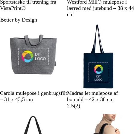
S
N
Sportstaske til træning fra
Westford Mill® mulepose i
o
a
VistaPrint®
lærred med jutebund – 38 x 44
r
t
cm
Better by Design
t
u
r
f
a
r
v
e
t
G
M
H
G
L
S
Carola mulepose i genbrugsfilt
Madras let mulepose af
r
a
v
u
i
o
– 31 x 43,5 cm
bomuld – 42 x 38 cm
å
r
i
l
m
r
2
2.5
(
2
)
i
d
e
t
a
n
g
n
e
r
m
b
ø
e