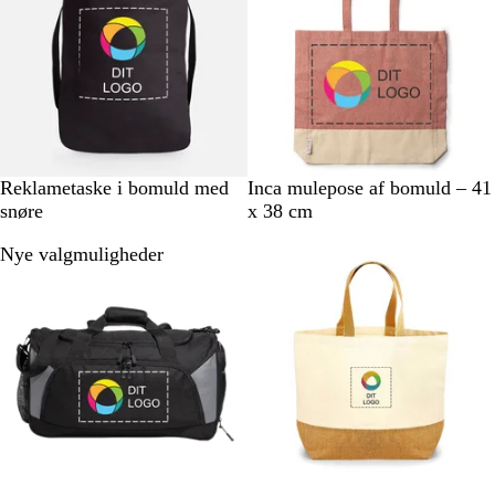
l
d
e
l
s
e
S
H
R
S
K
Reklametaske i bomuld med
Inca mulepose af bomuld – 41
o
v
ø
o
o
snøre
x 38 cm
r
i
d
r
n
Nye valgmuligheder
t
d
t
g
e
b
l
å