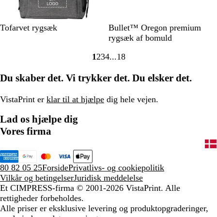
G
K
N
L
M
S
Tofarvet rygsæk
Bullet™ Oregon premium
r
o
a
i
a
o
rygsæk af bomuld
å
n
t
m
r
r
1
2
3
4
18
/
g
u
e
i
t
Gå
Gå
Gå
Gå
Gå
s
e
r
g
n
til
til
til
til
til
Du skaber det. Vi trykker det. Du elsker det.
o
b
f
r
e
side
side
side
side
side
r
l
a
ø
b
t
å
r
n
l
VistaPrint er
klar til at hjælpe
dig hele vejen.
v
å
Lad os hjælpe dig
e
t
Vores firma
80 82 05 25
Forside
Privatlivs- og cookiepolitik
Vilkår og betingelser
Juridisk meddelelse
Et CIMPRESS-firma
© 2001-2026 VistaPrint. Alle
rettigheder forbeholdes.
Alle priser er eksklusive levering og produktopgraderinger,