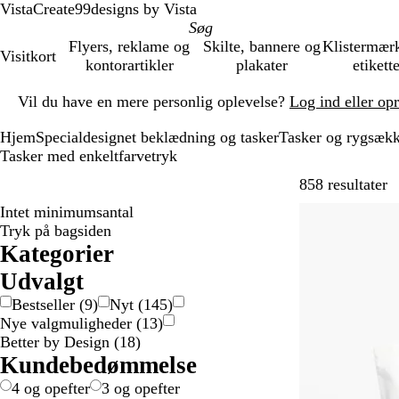
VistaCreate
99designs by Vista
Flyers, reklame og
Skilte, bannere og
Klistermær
Visitkort
kontorartikler
plakater
etikett
Slide
Vil du have en mere personlig oplevelse?
Log ind eller op
1
af
Hjem
Specialdesignet beklædning og tasker
Tasker og rygsæk
1
Tasker med enkeltfarvetryk
G
858 resultater
Intet minimumsantal
Bestseller
Tryk på bagsiden
Kategorier
Udvalgt
Bestseller
(
9
)
Nyt
(
145
)
Nye valgmuligheder
(
13
)
Better by Design
(
18
)
Kundebedømmelse
4 og opefter
3 og opefter