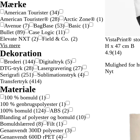
Mærke
American Tourister
(
34
)
American Tourister®
(
28
)
Arctic Zone®
(
1
)
Avenue
(
7
)
BagBase
(
53
)
Basic
(
1
)
Bullet
(
89
)
Case Logic
(
11
)
Elevate NXT
(
2
)
Field & Co.
(
2
)
T
N
VistaPrint® st
Mærke
Vis mere
o
a
H x 47 cm B
valgmuligheder
Dekoration
f
t
1
4.9
(
14
)
a
u
4
Broderi
(
144
)
Digitaltryk
(
5
)
Mulighed for hu
r
r
a
DTG-tryk
(
28
)
Lasergravering
(
27
)
Nyt
v
f
n
Serigrafi
(
251
)
Sublimationstryk
(
4
)
e
a
m
Transfertryk
(
414
)
t
r
e
Materiale
s
v
l
100 % bomuld
(
1
)
o
e
d
100 % genbrugspolyester
(
1
)
r
t
e
100% bomuld
(
124
)
ABS
(
2
)
t
l
Blanding af polyester og bomuld
(
10
)
s
Bomuldslærred
(
8
)
Filt
(
1
)
e
Genanvendt 300D polyester
(
3
)
r
Genanvendt 600D rPET
(
4
)