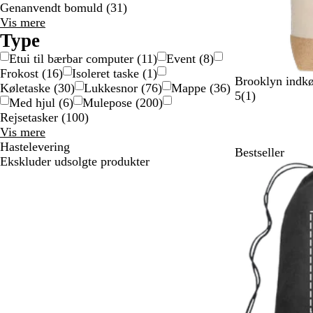
Genanvendt bomuld
(
31
)
Materiale
Vis mere
valgmuligheder
Type
Etui til bærbar computer
(
11
)
Event
(
8
)
Frokost
(
16
)
Isoleret taske
(
1
)
N
Brooklyn indkø
Køletaske
(
30
)
Lukkesnor
(
76
)
Mappe
(
36
)
a
1
5
(
1
)
Med hjul
(
6
)
Mulepose
(
200
)
t
a
Rejsetasker
(
100
)
u
n
Type
Vis mere
r
m
valgmuligheder
Hastelevering
Bestseller
f
e
Ekskluder udsolgte produkter
a
l
r
d
v
e
e
l
t
s
e