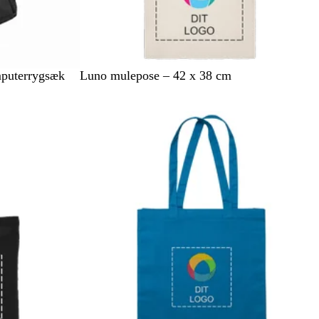
B
mputerrygsæk
Luno mulepose – 42 x 38 cm
e
i
g
e