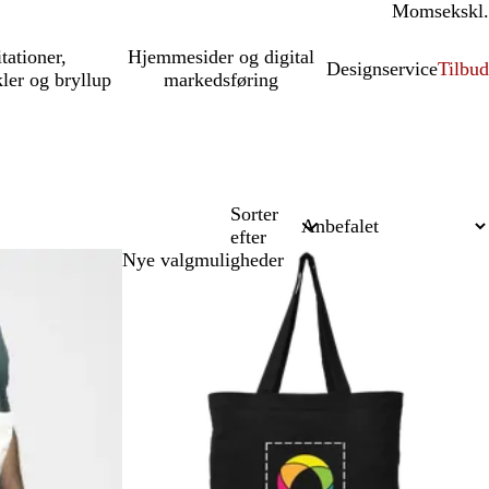
Moms
inkl.
ekskl.
itationer,
Hjemmesider og digital
Designservice
Tilbud
kler og bryllup
markedsføring
Sorter
efter
Nye valgmuligheder