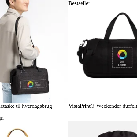
Bestseller
S
etaske til hverdagsbrug
VistaPrint® Weekender duffel
o
gn
r
Nye valgmuligheder
t