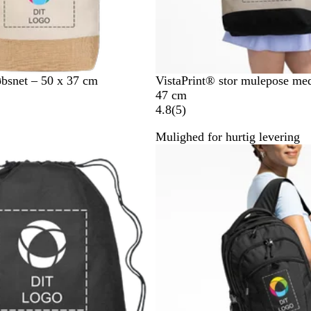
G
S
B
bsnet – 50 x 37 cm
VistaPrint® stor mulepose med
r
o
l
47 cm
å
r
å
5
4.8
(
5
)
t
+
a
Mulighed for hurtig levering
+
h
n
Bestseller
h
v
m
v
i
e
i
d
l
d
d
e
l
s
e
r