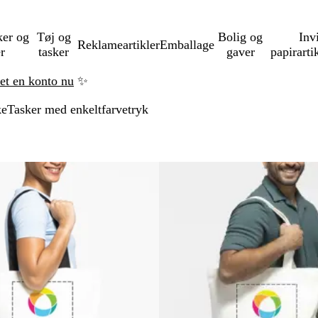
ker og
Tøj og
Bolig og
Inv
Reklameartikler
Emballage
er
tasker
gaver
papirarti
ret en konto nu
✨
ke
Tasker med enkeltfarvetryk
å til filtrerede resultater
Nye valgmuligheder