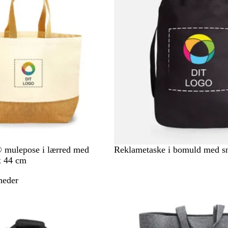
S
H
 mulepose i lærred med
Reklametaske i bomuld med s
o
v
x 44 cm
r
i
heder
t
d