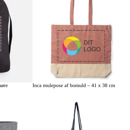
R
S
K
nøre
Inca mulepose af bomuld – 41 x 38 cm
ø
o
o
d
r
n
t
g
e
b
l
å