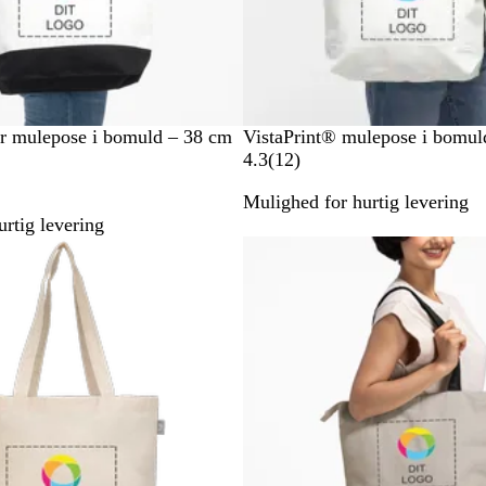
N
or mulepose i bomuld – 38 cm
VistaPrint® mulepose i bomul
a
1
4.3
(
12
)
t
2
Mulighed for hurtig levering
u
a
rtig levering
r
n
Nye valgmuligheder
f
m
a
e
r
l
v
d
e
e
t
l
s
e
r