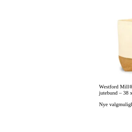
N
Westford Mill®
a
jutebund – 38 
t
Nye valgmulig
u
r
f
a
r