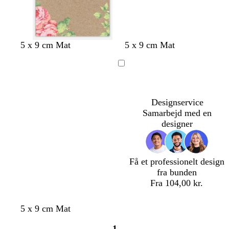
l
l
l
l
5 x 9 cm Mat
5 x 9 cm Mat
y
y
y
y
s
s
s
s
Indlæser
e
e
e
e
g
g
g
g
r
r
r
r
Designservice
å
å
å
å
Samarbejd med en
designer
Få et professionelt design
fra bunden
Fra 104,00 kr.
m
l
b
o
l
s
5 x 9 cm Mat
ø
y
e
l
y
t
1