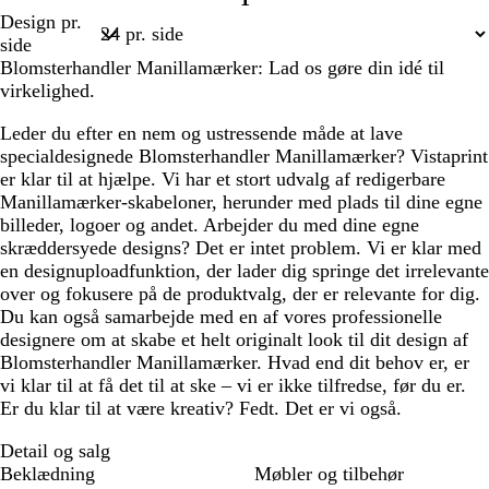
r
s
i
i
s
å
Side
Design pr.
k
e
g
v
e
l
1
side
e
g
e
e
g
Blomsterhandler Manillamærker: Lad os gøre din idé til
g
r
n
r
virkelighed.
r
å
g
å
å
r
Leder du efter en nem og ustressende måde at lave
ø
specialdesignede Blomsterhandler Manillamærker? Vistaprint
n
er klar til at hjælpe. Vi har et stort udvalg af redigerbare
Manillamærker-skabeloner, herunder med plads til dine egne
billeder, logoer og andet. Arbejder du med dine egne
skræddersyede designs? Det er intet problem. Vi er klar med
en designuploadfunktion, der lader dig springe det irrelevante
over og fokusere på de produktvalg, der er relevante for dig.
Du kan også samarbejde med en af vores professionelle
designere om at skabe et helt originalt look til dit design af
Blomsterhandler Manillamærker. Hvad end dit behov er, er
vi klar til at få det til at ske – vi er ikke tilfredse, før du er.
Er du klar til at være kreativ? Fedt. Det er vi også.
Detail og salg
Beklædning
Møbler og tilbehør