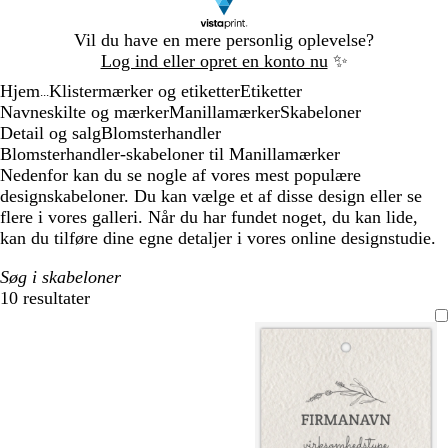
Slide
Vil du have en mere personlig oplevelse?
1
Log ind eller opret en konto nu
✨
af
Hjem
Klistermærker og etiketter
Etiketter
1
...
Navneskilte og mærker
Manillamærker
Skabeloner
Detail og salg
Blomsterhandler
Blomsterhandler-skabeloner til Manillamærker
Nedenfor kan du se nogle af vores mest populære
designskabeloner. Du kan vælge et af disse design eller se
flere i vores galleri. Når du har fundet noget, du kan lide,
kan du tilføre dine egne detaljer i vores online designstudie.
Søg i skabeloner
10 resultater
Filtre