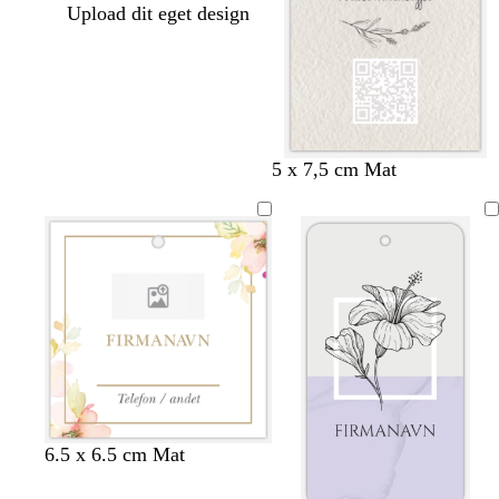
Upload dit eget design
5 x 7,5 cm Mat
c
l
m
m
c
6.5 x 6.5 cm Mat
r
y
ø
ø
r