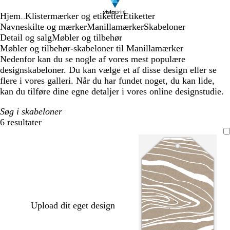
Hjem
Klistermærker og etiketter
Etiketter
...
Navneskilte og mærker
Manillamærker
Skabeloner
Detail og salg
Møbler og tilbehør
Møbler og tilbehør-skabeloner til Manillamærker
Nedenfor kan du se nogle af vores mest populære
designskabeloner. Du kan vælge et af disse design eller se
flere i vores galleri. Når du har fundet noget, du kan lide,
kan du tilføre dine egne detaljer i vores online designstudie.
Søg i skabeloner
6 resultater
Filtre
Upload dit eget design