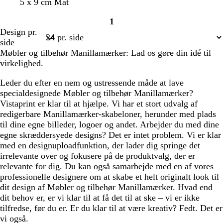
r
s
b
o
l
5 x 9 cm Mat
ø
o
l
r
y
1
d
r
å
a
s
Side
Design pr.
t
g
n
e
1
side
r
g
r
Møbler og tilbehør Manillamærker: Lad os gøre din idé til
ø
e
ø
virkelighed.
n
d
Leder du efter en nem og ustressende måde at lave
specialdesignede Møbler og tilbehør Manillamærker?
Vistaprint er klar til at hjælpe. Vi har et stort udvalg af
redigerbare Manillamærker-skabeloner, herunder med plads
til dine egne billeder, logoer og andet. Arbejder du med dine
egne skræddersyede designs? Det er intet problem. Vi er klar
med en designuploadfunktion, der lader dig springe det
irrelevante over og fokusere på de produktvalg, der er
relevante for dig. Du kan også samarbejde med en af vores
professionelle designere om at skabe et helt originalt look til
dit design af Møbler og tilbehør Manillamærker. Hvad end
dit behov er, er vi klar til at få det til at ske – vi er ikke
tilfredse, før du er. Er du klar til at være kreativ? Fedt. Det er
vi også.