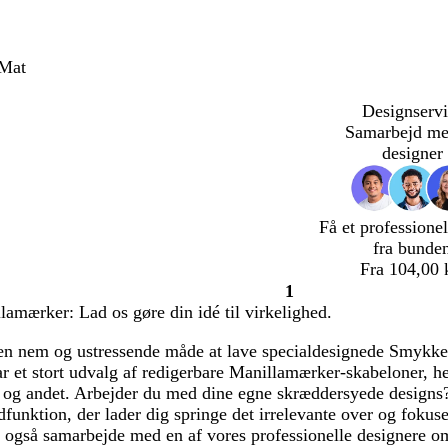
 Mat
Designservi
Samarbejd me
designer
Få et professionel
fra bunde
Fra 104,00 
1
Side
amærker: Lad os gøre din idé til virkelighed.
1
 en nem og ustressende måde at lave specialdesignede Smykker
ar et stort udvalg af redigerbare Manillamærker-skabeloner, h
r og andet. Arbejder du med dine egne skræddersyede designs?
funktion, der lader dig springe det irrelevante over og fokuse
 også samarbejde med en af vores professionelle designere om a