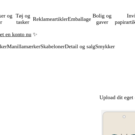
ker og
Tøj og
Bolig og
Inv
Reklameartikler
Emballage
er
tasker
gaver
papirarti
ret en konto nu
✨
ker
Manillamærker
Skabeloner
Detail og salg
Smykker
Upload dit eget