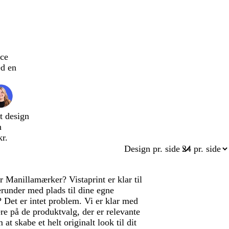
ce
d en
t design
n
kr.
Design pr. side
 Manillamærker? Vistaprint er klar til
erunder med plads til dine egne
 Det er intet problem. Vi er klar med
re på de produktvalg, der er relevante
t skabe et helt originalt look til dit