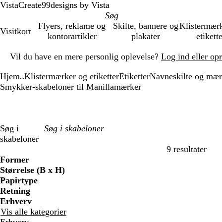
VistaCreate
99designs by Vista
Flyers, reklame og
Skilte, bannere og
Klistermær
Visitkort
kontorartikler
plakater
etikett
Slide
Vil du have en mere personlig oplevelse?
Log ind eller op
1
af
Hjem
Klistermærker og etiketter
Etiketter
Navneskilte og mær
1
...
Smykker-skabeloner til Manillamærker
Søg i
skabeloner
9 resultater
Filtre
Former
Størrelse (B x H)
Papirtype
Retning
Erhverv
Vis alle kategorier